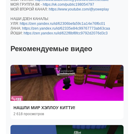
МОЯ ГРУППА ВК -
https://vk.com/public198054797
МОЙ ВТОРОЙ КАНАЛ:
https://www.youtube.com/@yoweplay
НАШИ ДЗЕН КАНАЛЫ:
УЛЯ:
https://zen.yandex.ru/id/62306befa59c1a14e76f6c01
ЛАНА:
https://zen.yandex.ru/id/62335e84c99767773ab63caa
ЙОШИ:
https://zen.yandex.ru/id/622f8bf8fcc9792d2076d3c3
Рекомендуемые видео
НАШЛИ МИР ХЭЛЛОУ КИТТИ!
2 618 просмотров