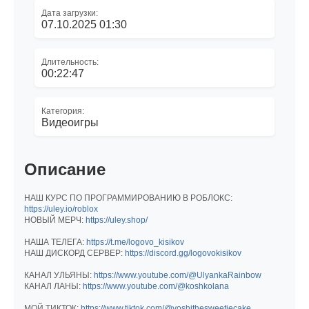
Дата загрузки:
07.10.2025 01:30
Длительность:
00:22:47
Категория:
Видеоигры
Описание
НАШ КУРС ПО ПРОГРАММИРОВАНИЮ В РОБЛОКС:
https://uley.io/roblox
НОВЫЙ МЕРЧ:
https://uley.shop/
НАША ТЕЛЕГА:
https://t.me/logovo_kisikov
НАШ ДИСКОРД СЕРВЕР:
https://discord.gg/logovokisikov
КАНАЛ УЛЬЯНЫ:
https://www.youtube.com/@UlyankaRainbow
КАНАЛ ЛАНЫ:
https://www.youtube.com/@koshkolana
МОЙ ТИКТОК:
https://www.tiktok.com/@yoshithesweetiecake