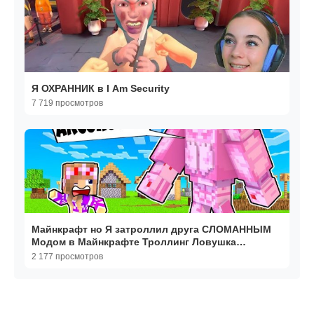
Я ОХРАННИК в I Am Security
7 719 просмотров
Майнкрафт но Я затроллил друга СЛОМАННЫМ
Модом в Майнкрафте Троллинг Ловушка
Minecraft
2 177 просмотров