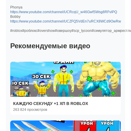
Phonya
https://www.youtube.com/channel/UCRcqU_w46GwfSWsg8RFvlPQ
Bobby
https://www.youtube.com/channel/UCZFQ5VdEn7uRCX8WCd9OwRw
#roblox#роблокс#overshow#овершоу#scp_tycoon#симулятор_армрестлин
Рекомендуемые видео
КАЖДУЮ СЕКУНДУ +1 ХП В ROBLOX
263 824 просмотров