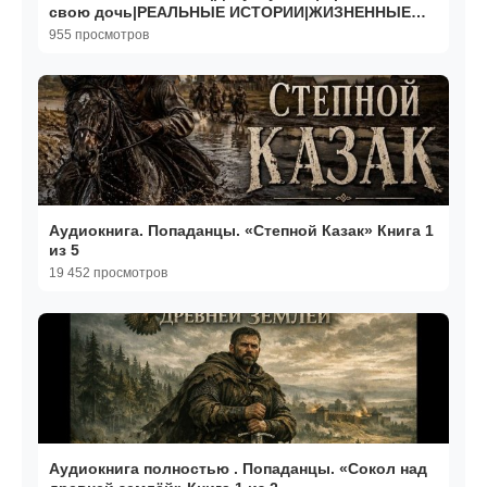
свою дочь|РЕАЛЬНЫЕ ИСТОРИИ|ЖИЗНЕННЫЕ
ИСТОРИИ
955 просмотров
Аудиокнига. Попаданцы. «Степной Казак» Книга 1
из 5
19 452 просмотров
Аудиокнига полностью . Попаданцы. «Сокол над