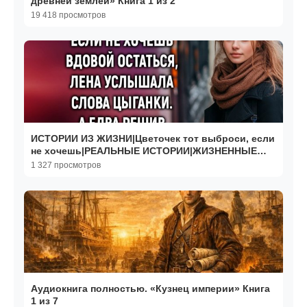
древней землёй» Книга 1 из 2
19 418 просмотров
ИСТОРИИ ИЗ ЖИЗНИ|Цветочек тот выброси, если
не хочешь|РЕАЛЬНЫЕ ИСТОРИИ|ЖИЗНЕННЫЕ
ИСТОРИИ
1 327 просмотров
Аудиокнига полностью. «Кузнец империи» Книга
1 из 7