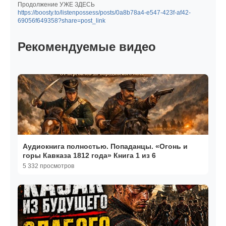
Продолжение УЖЕ ЗДЕСЬ
https://boosty.to/listenpossess/posts/0a8b78a4-e547-423f-af42-
69056f649358?share=post_link
Рекомендуемые видео
Аудиокнига полностью. Попаданцы. «Огонь и
горы Кавказа 1812 года» Книга 1 из 6
5 332 просмотров