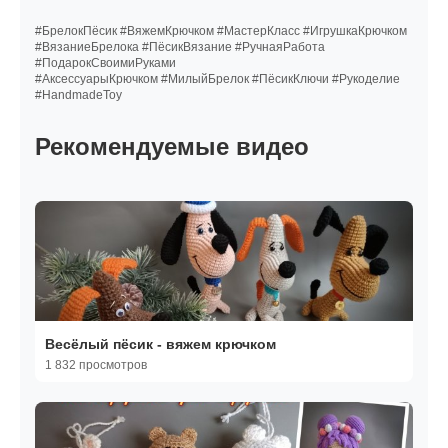
#БрелокПёсик #ВяжемКрючком #МастерКласс #ИгрушкаКрючком
#ВязаниеБрелока #ПёсикВязание #РучнаяРабота
#ПодарокСвоимиРуками
#АксессуарыКрючком #МилыйБрелок #ПёсикКлючи #Рукоделие
#HandmadeToy
Рекомендуемые видео
Весёлый пёсик - вяжем крючком
1 832 просмотров