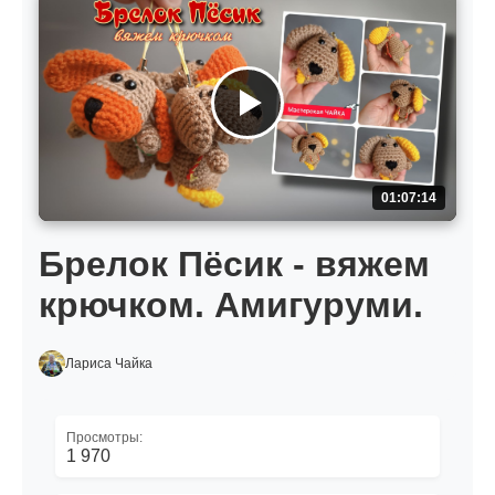
01:07:14
Брелок Пёсик - вяжем
крючком. Амигуруми.
Лариса Чайка
Просмотры:
1 970