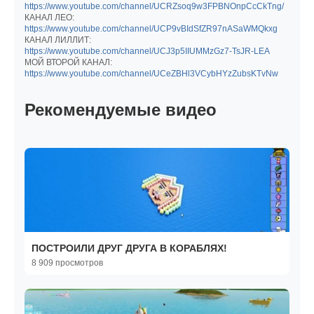
https://www.youtube.com/channel/UCRZsoq9w3FPBNOnpCcCkTng/
КАНАЛ ЛЕО:
https://www.youtube.com/channel/UCP9vBIdSfZR97nASaWMQkxg
КАНАЛ ЛИЛЛИТ:
https://www.youtube.com/channel/UCJ3p5IIUMMzGz7-TsJR-LEA
МОЙ ВТОРОЙ КАНАЛ:
https://www.youtube.com/channel/UCeZBHl3VCybHYzZubsKTvNw
Рекомендуемые видео
ПОСТРОИЛИ ДРУГ ДРУГА В КОРАБЛЯХ!
8 909 просмотров