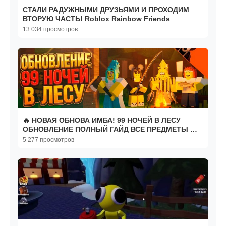
СТАЛИ РАДУЖНЫМИ ДРУЗЬЯМИ И ПРОХОДИМ
ВТОРУЮ ЧАСТЬ! Roblox Rainbow Friends
13 034 просмотров
🔥 НОВАЯ ОБНОВА ИМБА! 99 НОЧЕЙ В ЛЕСУ
ОБНОВЛЕНИЕ ПОЛНЫЙ ГАЙД ВСЕ ПРЕДМЕТЫ 🔥
99 NIGHTS IN THE FOREST
5 277 просмотров