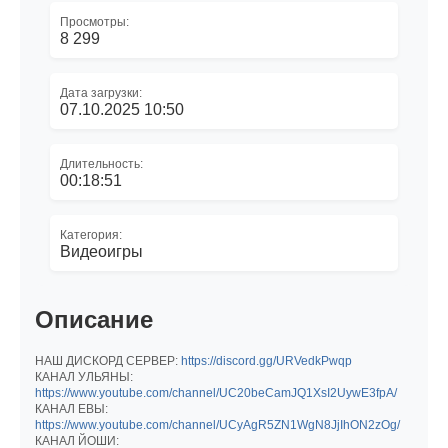
Просмотры:
8 299
Дата загрузки:
07.10.2025 10:50
Длительность:
00:18:51
Категория:
Видеоигры
Описание
НАШ ДИСКОРД СЕРВЕР:
https://discord.gg/URVedkPwqp
КАНАЛ УЛЬЯНЫ:
https://www.youtube.com/channel/UC20beCamJQ1XsI2UywE3fpA/
КАНАЛ ЕВЫ:
https://www.youtube.com/channel/UCyAgR5ZN1WgN8JjIhON2zOg/
КАНАЛ ЙОШИ: