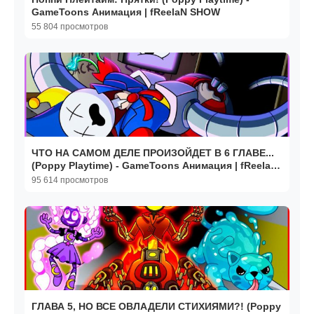
GameToons Анимация | fReelaN SHOW
55 804 просмотров
ЧТО НА САМОМ ДЕЛЕ ПРОИЗОЙДЕТ В 6 ГЛАВЕ...
(Poppy Playtime) - GameToons Анимация | fReelaN
SHOW
95 614 просмотров
ГЛАВА 5, НО ВСЕ ОВЛАДЕЛИ СТИХИЯМИ?! (Poppy