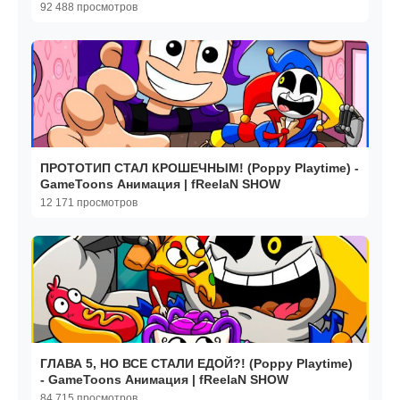
Анимация | fReelaN SHOW
92 488 просмотров
ПРОТОТИП СТАЛ КРОШЕЧНЫМ! (Poppy Playtime) -
GameToons Анимация | fReelaN SHOW
12 171 просмотров
ГЛАВА 5, НО ВСЕ СТАЛИ ЕДОЙ?! (Poppy Playtime)
- GameToons Анимация | fReelaN SHOW
84 715 просмотров