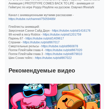
Анимация | PROTOTYPE COMES BACK TO LIFE - анимация от
Геймтунс по игре Poppy Playtime на русском. Озвучил fReelaN
Канал с анимационными жуткими рассказами -
https://rutube.ru/channel/75059489/
Плейлисты анимаций:
Закусочная Санни Сайд Даун -
https://rutube.ru/plst/1416176
99 ночей в лесу Roblox -
https://rutube.ru/plst/1201759
Парень 67 -
https://rutube.ru/plst/1409617
Спранки -
https://rutube.ru/plst/867017
Смертельные рельсы -
https://rutube.ru/plst/960878
Поппи Плейтайм глава 4 -
https://rutube.ru/plst/867020
Поппи Плейтайм глава 3 -
https://rutube.ru/plst/879810
Шин Соник тейпс -
https://rutube.ru/plst/867022
Рекомендуемые видео