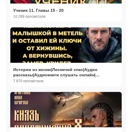
Ученик 11. Главы 15 - 20
10 289 просмотров
Истории из жизни|Лесничий спас|Аудио
рассказы|Аудиокниги слушать онлайн|
Жизненные истории
7 870 просмотров