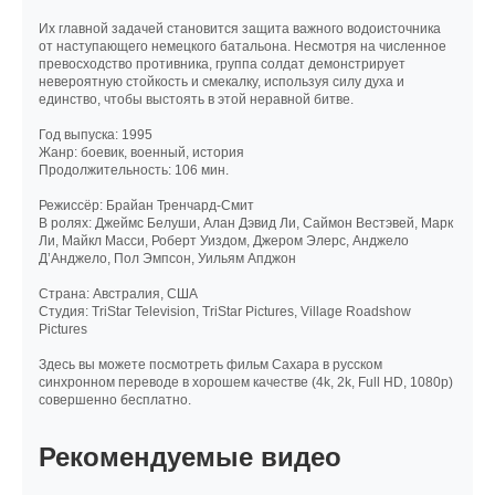
Их главной задачей становится защита важного водоисточника
от наступающего немецкого батальона. Несмотря на численное
превосходство противника, группа солдат демонстрирует
невероятную стойкость и смекалку, используя силу духа и
единство, чтобы выстоять в этой неравной битве.
Год выпуска: 1995
Жанр: боевик, военный, история
Продолжительность: 106 мин.
Режиссёр: Брайан Тренчард-Смит
В ролях: Джеймс Белуши, Алан Дэвид Ли, Саймон Вестэвей, Марк
Ли, Майкл Масси, Роберт Уиздом, Джером Элерс, Анджело
Д’Анджело, Пол Эмпсон, Уильям Апджон
Cтрана: Австралия, США
Cтудия: TriStar Television, TriStar Pictures, Village Roadshow
Pictures
Здесь вы можете посмотреть фильм Сахара в русском
синхронном переводе в хорошем качестве (4k, 2k, Full HD, 1080p)
совершенно бесплатно.
Рекомендуемые видео