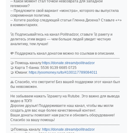
-- Какой момент стал точкой невозврата для западной
гегемонии?
-- Предложите свой вариант «монстра», которого вы выпустила
современная политика.
-- Хотите разбор следующей статьи Гленна Дизена? Ставьте «+»
в комментариях.
🚀 Подписывайтесь на канал Politnadzor, ставьте 🚀 ракету и
делитесь этим видео — чем больше людей увидит честную
аналитику, тем лучше!
💸 Поддержать канал донатом можно по ссылкам в описании.
--------------------------------------------------------------------------------------------
🤝 Помощь каналу:
https://donate.stream/politnadzor
🤝 Карта Т-банка: 5536 9139 6685 0725
🤝 Юмани:
https://yoomoney.ru/to/4100117789084011
--------------------------------------------------------------------------------------------
🙏 Спасибо, что смотрите! Без вашей поддержки этот канал был
бы невозможен.
--------------------------------------------------------------------------------------------
Не забываем нажать 🚀ракету на Rutube. Это важно для вывода
видео в ТОП!
Дорогие друзья! Поддерживаете наш канал, чтобы мы могли
создать для вас еще более качественный контент.
Ваши донаты помогают нам расти и обновить оборудование!
Спасибо за вашу помощь!
--------------------------------------------------------------------------------------------
🤝Помощь каналу:
https://donate.stream/politnadzor