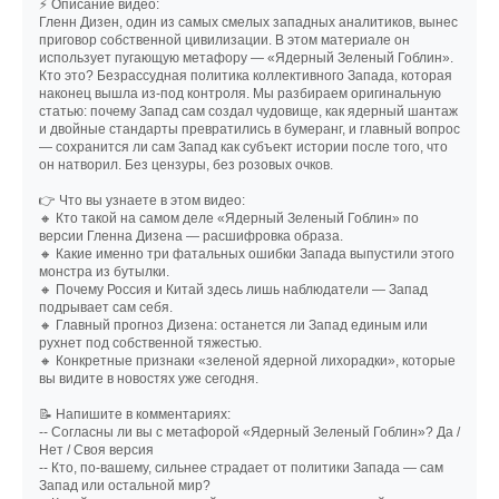
⚡ Описание видео:
Гленн Дизен, один из самых смелых западных аналитиков, вынес
приговор собственной цивилизации. В этом материале он
использует пугающую метафору — «Ядерный Зеленый Гоблин».
Кто это? Безрассудная политика коллективного Запада, которая
наконец вышла из-под контроля. Мы разбираем оригинальную
статью: почему Запад сам создал чудовище, как ядерный шантаж
и двойные стандарты превратились в бумеранг, и главный вопрос
— сохранится ли сам Запад как субъект истории после того, что
он натворил. Без цензуры, без розовых очков.
👉 Что вы узнаете в этом видео:
🔸 Кто такой на самом деле «Ядерный Зеленый Гоблин» по
версии Гленна Дизена — расшифровка образа.
🔸 Какие именно три фатальных ошибки Запада выпустили этого
монстра из бутылки.
🔸 Почему Россия и Китай здесь лишь наблюдатели — Запад
подрывает сам себя.
🔸 Главный прогноз Дизена: останется ли Запад единым или
рухнет под собственной тяжестью.
🔸 Конкретные признаки «зеленой ядерной лихорадки», которые
вы видите в новостях уже сегодня.
📝 Напишите в комментариях:
-- Согласны ли вы с метафорой «Ядерный Зеленый Гоблин»? Да /
Нет / Своя версия
-- Кто, по-вашему, сильнее страдает от политики Запада — сам
Запад или остальной мир?