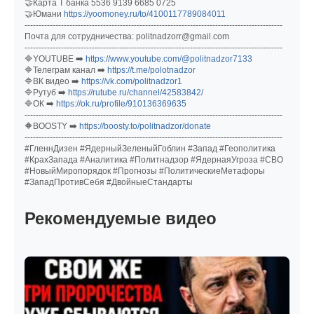
🤝Карта Т банка 5536 9139 6685 0725
🤝Юмани
https://yoomoney.ru/to/4100117789084011
--------------------------------------------------------------------------------------------
Почта для сотрудничества: politnadzorr@gmail.com
--------------------------------------------------------------------------------------------
🔷YOUTUBE ➡️
https://www.youtube.com/@politnadzor7133
🔷Телеграм канал ➡️
https://t.me/polotnadzor
🔷ВК видео ➡️
https://vk.com/politnadzor1
🔷Рутуб ➡️
https://rutube.ru/channel/42583842/
🔷ОК ➡️
https://ok.ru/profile/910136369635
--------------------------------------------------------------------------------------------
🔶BOOSTY ➡️
https://boosty.to/politnadzor/donate
--------------------------------------------------------------------------------------------
#ГленнДизен #ЯдерныйЗеленыйГоблин #Запад #Геополитика
#КрахЗапада #Аналитика #Политнадзор #ЯдернаяУгроза #СВО
#НовыйМиропорядок #Прогнозы #ПолитическиеМетафоры
#ЗападПротивСебя #ДвойныеСтандарты
Рекомендуемые видео