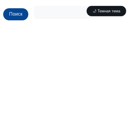
🌙 Темная тема
Поиск