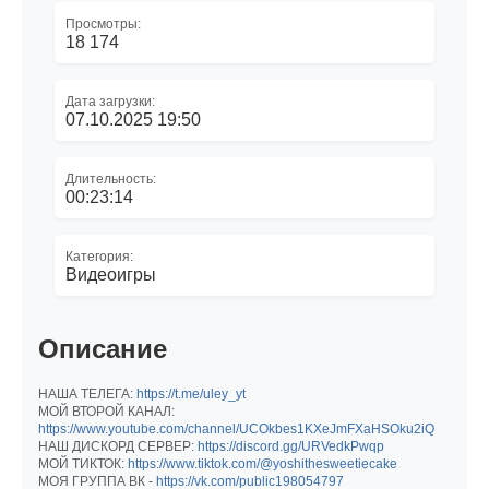
Просмотры:
18 174
Дата загрузки:
07.10.2025 19:50
Длительность:
00:23:14
Категория:
Видеоигры
Описание
НАША ТЕЛЕГА:
https://t.me/uley_yt
МОЙ ВТОРОЙ КАНАЛ:
https://www.youtube.com/channel/UCOkbes1KXeJmFXaHSOku2iQ
НАШ ДИСКОРД СЕРВЕР:
https://discord.gg/URVedkPwqp
МОЙ ТИКТОК:
https://www.tiktok.com/@yoshithesweetiecake
МОЯ ГРУППА ВК -
https://vk.com/public198054797