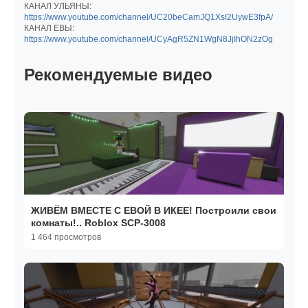
КАНАЛ УЛЬЯНЫ:
https://www.youtube.com/channel/UC20beCamJQ1XsI2UywE3fpA/
КАНАЛ ЕВЫ:
https://www.youtube.com/channel/UCyAgR5ZN1WgN8JjIhON2zOg
Рекомендуемые видео
ЖИВЁМ ВМЕСТЕ С ЕВОЙ В ИКЕЕ! Построили свои
комнаты!.. Roblox SCP-3008
1 464 просмотров