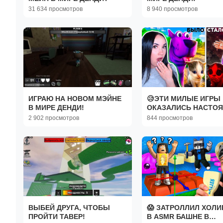
31 634 просмотров
8 940 просмотров
ИГРАЮ НА НОВОМ МЭЙНЕ
😥ЭТИ МИЛЫЕ ИГРЫ
В МИРЕ ДЕНДИ!
ОКАЗАЛИСЬ НАСТО
ХОРРОРОМ... – Вилл
2 902 просмотров
844 просмотров
Реакция
ВЫБЕЙ ДРУГА, ЧТОБЫ
😱 ЗАТРОЛЛИЛ ХОЛ
ПРОЙТИ ТАВЕР!
В ASMR БАШНЕ В