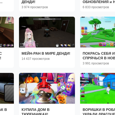
ДЕНДИ!
ОБНОВЛЕНИЯ и 
BEACH СЕТ в MU
3 974 просмотров
6 833 просмотров
MYSTRY 2 ROBLO
С
МЕЙН-РАН В МИРЕ ДЕНДИ!
ПОКРАСЬ СЕБЯ И
!
СПРЯЧЬСЯ В НО
14 437 просмотров
ПРЯТКАХ!
3 991 просмотров
К В
КУПИЛА ДОМ В
ВОРИШКИ В РОБ
ТЮЛЕНЧИКАХ!
УКРАДИ ДРАГОЦ