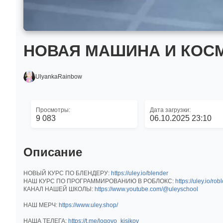
НОВАЯ МАШИНА И КОСМ
UlyankaRainbow
Просмотры:
Дата загрузки:
9 083
06.10.2025 23:10
Описание
НОВЫЙ КУРС ПО БЛЕНДЕРУ:
https://uley.io/blender
НАШ КУРС ПО ПРОГРАММИРОВАНИЮ В РОБЛОКС:
https://uley.io/rob
КАНАЛ НАШЕЙ ШКОЛЫ:
https://www.youtube.com/@uleyschool
НАШ МЕРЧ:
https://www.uley.shop/
НАША ТЕЛЕГА:
https://t.me/logovo_kisikov