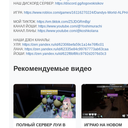
НАШ ДИСКОРД СЕРВЕР:
https://discord.gg/logovokisikov
ИГРА:
https://www.roblox.com/games/16116270224/Dandys-World-ALPH
МОЙ ТИКТОК:
https://vm.tiktok.com/ZSJDGRmBg/
КАНАЛ ЙОШИ:
https://www.youtube.com/@Yoshimurachi
КАНАЛ ЛАНЫ:
https://www.youtube.com/@koshkolana
НАШИ ДЗЕН КАНАЛЫ:
УЛЯ:
https://zen.yandex.ru/id/62306befa59c1a14e76f6c01
ЛАНА:
https://zen.yandex.ru/id/62335e84c99767773ab63caa
ЙОШИ:
https://zen.yandex.ru/id/622f8bf8fcc9792d2076d3c3
Рекомендуемые видео
ПОЛНЫЙ СЕРВЕР ЛУИ В
ИГРАЮ НА НОВОМ