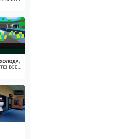
ХОЛОДА,
ТЕ! ВСЕ
ore cold