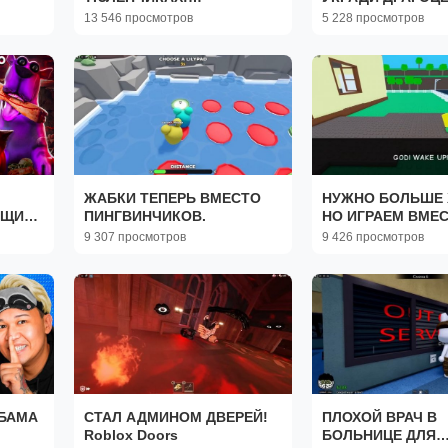
ХЭЛЛОУИНСКОЕ
У НПС!
13 546 просмотров
5 228 просмотров
ОБНОВЛЕНИЕ!
ЖАБКИ ТЕПЕРЬ ВМЕСТО
НУЖНО БОЛЬШЕ 
ЯЩИМ
ПИНГВИНЧИКОВ.
НО ИГРАЕМ ВМЕС
и
КОНЦОВКИ Need m
9 307 просмотров
9 426 просмотров
ИБАМА
СТАЛ АДМИНОМ ДВЕРЕЙ!
ПЛОХОЙ ВРАЧ В
Roblox Doors
БОЛЬНИЦЕ ДЛЯ