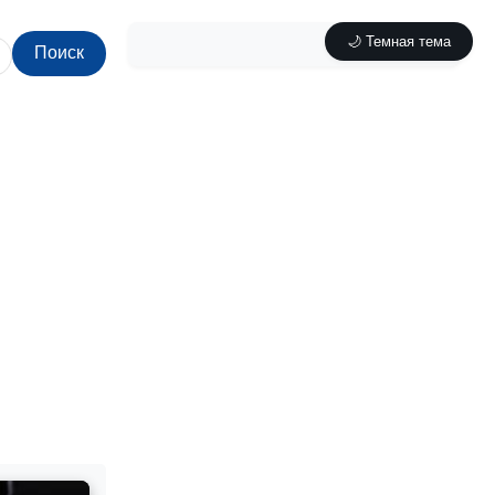
🌙 Темная тема
Поиск