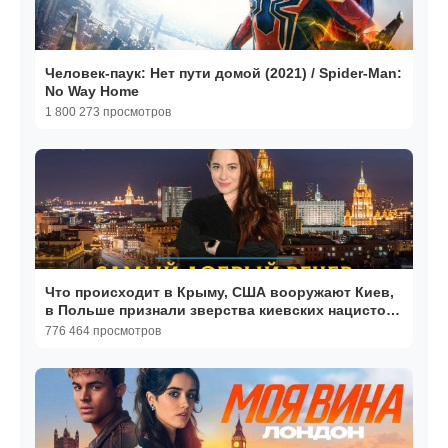
Человек-паук: Нет пути домой (2021) / Spider-Man:
No Way Home
1 800 273 просмотров
Что происходит в Крыму, США вооружают Киев,
в Польше признали зверства киевских нацистов
|24.06.2026
776 464 просмотров