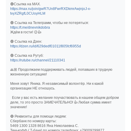
🟢Ссылка на МАХ.
https://max.ru/join/gwR7Un8FwrRXDkmrAwjnjoJ-x-
tvyXZRgfL0CUoyHLM
🟢 Ссылка на Телеграмм, чтобы не потеряться:
https://t.me/dnevnikdobra
Ждём в гости! 😉👍
🟢 Ссылка на Дзен:
https://dzen.ru/id/629dedf01011f805fcf6955d
🟢 Ссылка на Рутуб:
https://rutube.ru/channel/21110341
🙏🏼 Продолжаем поддерживать людей, попавших в трудную
жизненную ситуацию!
Меня зовут Яника. Я независимый волонтёр. Ни к какой
организации НЕ отношусь.
Если у вас есть желание поучаствовать в нашем общем добром
деле, то это просто ЗАМЕЧАТЕЛЬНО! 👍 Любая сумма имеет
значение!
🔵 Реквизиты для помощи людям:
Сбербанк по номеру карты:
5469 1300 1328 8616 Яна Николаевна С.
Тинькофф ( Т-банк) по номеру телефона: +79009299877