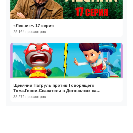
«Лесник». 17 серия
25 164 просмотров
Щенячий Патруль против Говорящего
Тома.Герои-Спасатели в Догонялках на
Скорость.Кто Быстрее
38 272 просмотров