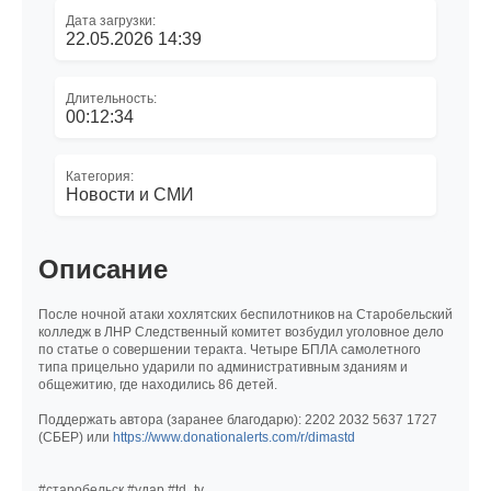
Дата загрузки:
22.05.2026 14:39
Длительность:
00:12:34
Категория:
Новости и СМИ
Описание
После ночной атаки хохлятских беспилотников на Старобельский
колледж в ЛНР Следственный комитет возбудил уголовное дело
по статье о совершении теракта. Четыре БПЛА самолетного
типа прицельно ударили по административным зданиям и
общежитию, где находились 86 детей.
Поддержать автора (заранее благодарю): 2202 2032 5637 1727
(СБЕР) или
https://www.donationalerts.com/r/dimastd
#старобельск #удар #td_tv