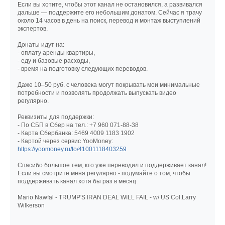
Если вы хотите, чтобы этот канал не остановился, а развивался
дальше — поддержите его небольшим донатом. Сейчас я трачу
около 14 часов в день на поиск, перевод и монтаж выступлений
экспертов.
Донаты идут на:
- оплату аренды квартиры,
- еду и базовые расходы,
- время на подготовку следующих переводов.
Даже 10–50 руб. с человека могут покрывать мои минимальные
потребности и позволять продолжать выпускать видео
регулярно.
Реквизиты для поддержки:
- По СБП в Сбер на тел.: +7 960 071-88-38
- Карта Сбербанка: 5469 4009 1183 1902
- Картой через сервис YooMoney:
https://yoomoney.ru/to/41001118403259
Спасибо большое тем, кто уже переводил и поддерживает канал!
Если вы смотрите меня регулярно - подумайте о том, чтобы
поддерживать канал хотя бы раз в месяц.
Mario Nawfal - TRUMP'S IRAN DEAL WILL FAIL - w/ US Col.Larry
Wilkerson