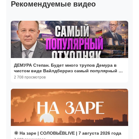
Рекомендуемые видео
ДЕМУРА Степан. Будет много трупов Демура в
чистом виде Вайлдберриз самый популярный в
нашей син
2 708 просмотров
🌞 На заре | СОЛОВЬЁВLIVE | 7 августа 2026 года