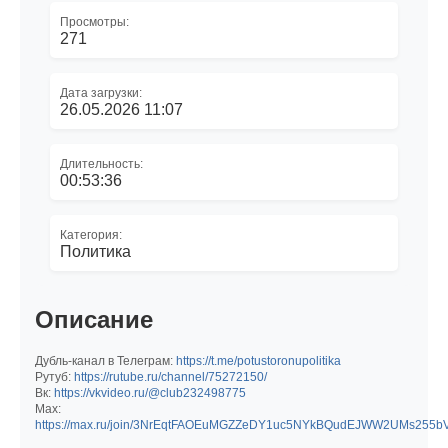
Просмотры:
271
Дата загрузки:
26.05.2026 11:07
Длительность:
00:53:36
Категория:
Политика
Описание
Дубль-канал в Телеграм:
https://t.me/potustoronupolitika
Рутуб:
https://rutube.ru/channel/75272150/
Вк:
https://vkvideo.ru/@club232498775
Max:
https://max.ru/join/3NrEqtFAOEuMGZZeDY1uc5NYkBQudEJWW2UMs255b