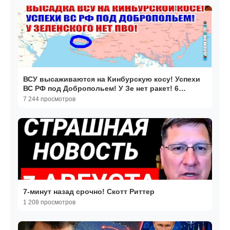
ВСУ высаживаются на Кинбурскую косу! Успехи
ВС РФ под Добропольем! У Зе нет ракет! 6
августа 2026
7 244 просмотров
7-минут назад срочно! Скотт Риттер
1 208 просмотров