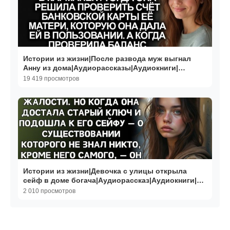
Истории из жизни|После развода муж выгнал
Анну из дома|Аудиорассказы|Аудиокниги|
Реальные истории
19 419 просмотров
Истории из жизни|Девочка с улицы открыла
сейф в доме богача|Аудиорассказ|Аудиокниги|
Реальные истории
2 010 просмотров