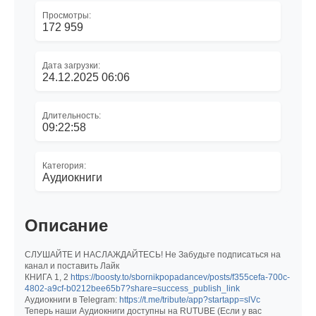
Просмотры:
172 959
Дата загрузки:
24.12.2025 06:06
Длительность:
09:22:58
Категория:
Аудиокниги
Описание
СЛУШАЙТЕ И НАСЛАЖДАЙТЕСЬ! Не Забудьте подписаться на
канал и поставить Лайк
КНИГА 1, 2
https://boosty.to/sbornikpopadancev/posts/f355cefa-700c-
4802-a9cf-b0212bee65b7?share=success_publish_link
Аудиокниги в Telegram:
https://t.me/tribute/app?startapp=slVc
Теперь наши Аудиокниги доступны на RUTUBE (Если у вас