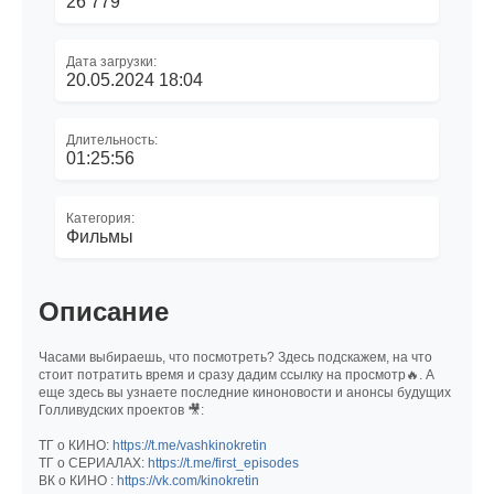
26 779
Дата загрузки:
20.05.2024 18:04
Длительность:
01:25:56
Категория:
Фильмы
Описание
Часами выбираешь, что посмотреть? Здесь подскажем, на что
стоит потратить время и сразу дадим ссылку на просмотр🔥. А
еще здесь вы узнаете последние киноновости и анонсы будущих
Голливудских проектов 🎥:
ТГ о КИНО:
https://t.me/vashkinokretin
ТГ о СЕРИАЛАХ:
https://t.me/first_episodes
ВК о КИНО :
https://vk.com/kinokretin