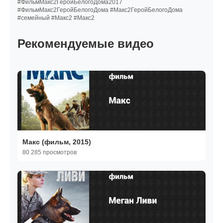
#ФильмМакс2ГеройБелогоДома2017
#ФильмМакс2ГеройБелогоДома #Макс2ГеройБелогоДома
#семейный #Макс2 #Макс2
Рекомендуемые видео
Макс (фильм, 2015)
80 285 просмотров