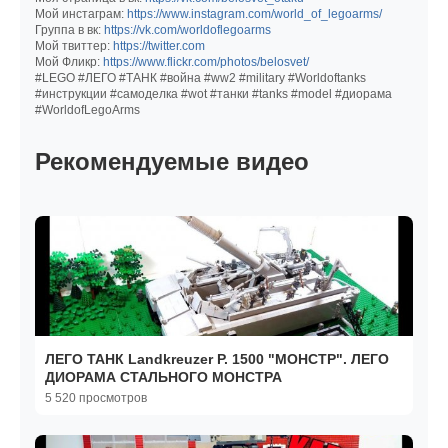
Мой инстаграм:
https://www.instagram.com/world_of_legoarms/
Группа в вк:
https://vk.com/worldoflegoarms
Мой твиттер:
https://twitter.com
Мой Фликр:
https://www.flickr.com/photos/belosvet/
#LEGO #ЛЕГО #ТАНК #война #ww2 #military #Worldoftanks
#инструкции #самоделка #wot #танки #tanks #model #диорама
#WorldofLegoArms
Рекомендуемые видео
ЛЕГО ТАНК Landkreuzer P. 1500 "МОНСТР". ЛЕГО
ДИОРАМА СТАЛЬНОГО МОНСТРА
5 520 просмотров