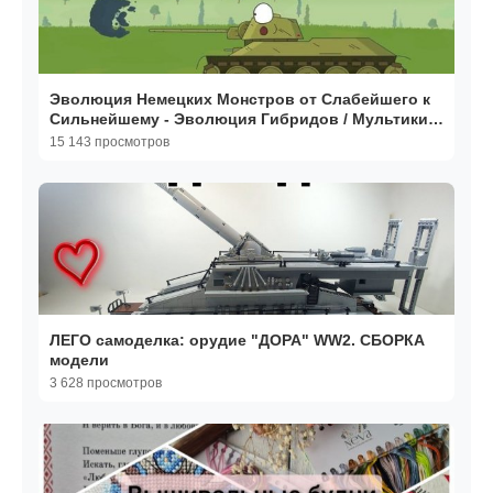
Эволюция Немецких Монстров от Слабейшего к
Сильнейшему - Эволюция Гибридов / Мультики
про танки
15 143 просмотров
ЛЕГО самоделка: орудие "ДОРА" WW2. СБОРКА
модели
3 628 просмотров