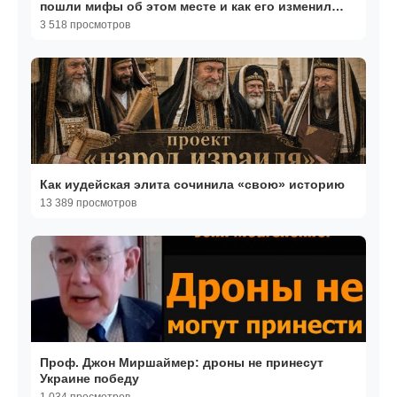
пошли мифы об этом месте и как его изменил
буддизм
3 518 просмотров
Как иудейская элита сочинила «свою» историю
13 389 просмотров
Проф. Джон Миршаймер: дроны не принесут
Украине победу