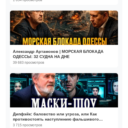
1 034 просмотров
Александр Артамонов | МОРСКАЯ БЛОКАДА
ОДЕССЫ: 32 СУДНА НА ДНЕ
39 683 просмотров
Дипфэйк: баловство или угроза, или Как
противостоять наступлению фальшивого
контента
3 715 просмотров