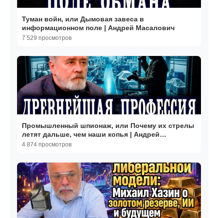
Туман войн, или Дымовая завеса в
информационном поле | Андрей Масалович
7 529 просмотров
Промышленный шпионаж, или Почему их стрелы
летят дальше, чем наши копья | Андрей
Масалович
4 874 просмотров