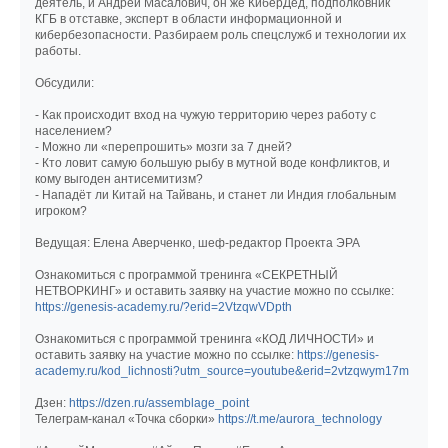
деятель, и Андрей Масалович, он же КиберДед, подполковник
КГБ в отставке, эксперт в области информационной и
кибербезопасности. Разбираем роль спецслужб и технологии их
работы.
Обсудили:
- Как происходит вход на чужую территорию через работу с
населением?
- Можно ли «перепрошить» мозги за 7 дней?
- Кто ловит самую большую рыбу в мутной воде конфликтов, и
кому выгоден антисемитизм?
- Нападёт ли Китай на Тайвань, и станет ли Индия глобальным
игроком?
Ведущая: Елена Аверченко, шеф-редактор Проекта ЭРА
Ознакомиться с программой тренинга «СЕКРЕТНЫЙ
НЕТВОРКИНГ» и оставить заявку на участие можно по ссылке:
https://genesis-academy.ru/?erid=2VtzqwVDpth
Ознакомиться с программой тренинга «КОД ЛИЧНОСТИ» и
оставить заявку на участие можно по ссылке:
https://genesis-
academy.ru/kod_lichnosti?utm_source=youtube&erid=2vtzqwym17m
Дзен:
https://dzen.ru/assemblage_point
Телеграм-канал «Точка сборки»
https://t.me/aurora_technology