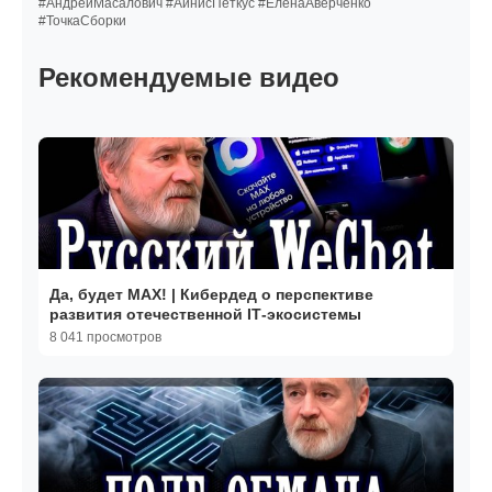
#АндрейМасалович #АйнисПеткус #ЕленаАверченко
#ТочкаСборки
Рекомендуемые видео
Да, будет МАХ! | Кибердед о перспективе
развития отечественной IТ-экосистемы
8 041 просмотров