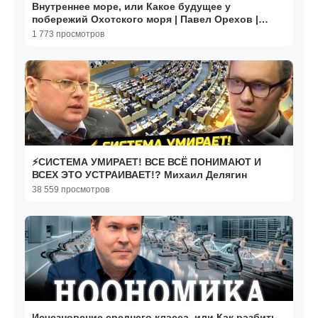
Внутреннее море, или Какое будущее у
побережий Охотского моря | Павел Орехов |
Ульяна Максименко
1 773 просмотров
⚡️СИСТЕМА УМИРАЕТ! ВСЕ ВСЁ ПОНИМАЮТ И
ВСЕХ ЭТО УСТРАИВАЕТ!? Михаил Делягин
38 559 просмотров
Исчезновение среднего класса, или Как разбить