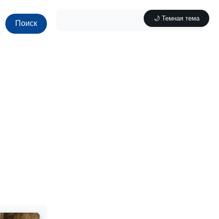
🌙 Темная тема
Поиск