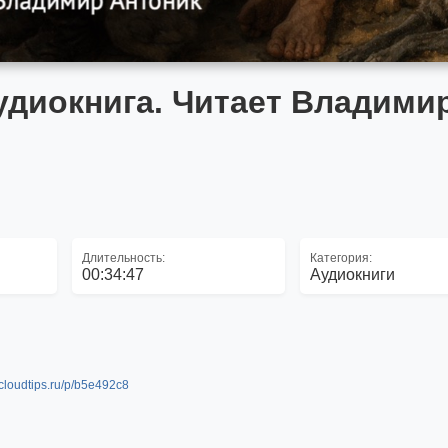
Аудиокнига. Читает Владими
Длительность:
Категория:
00:34:47
Аудиокниги
y.cloudtips.ru/p/b5e492c8