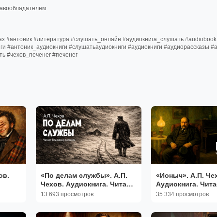
равообладателем
аз #антоник #литература #слушать_онлайн #аудиокнига_слушать #audiobook
ниги #антоник_аудиокниги #слушатьаудиокниги #аудиокниги #аудиорассказы #
ть #чехов_печенег #печенег
ов.
«По делам службы». А.П.
«Ионыч». А.П. Че
Чехов. Аудиокнига. Читает
Аудиокнига. Чита
Владимир Антоник
Владимир Антон
13 693 просмотров
35 334 просмотров