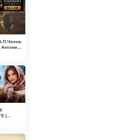
.П.Чехов.
 Антоник.
!
Е |
 |
|