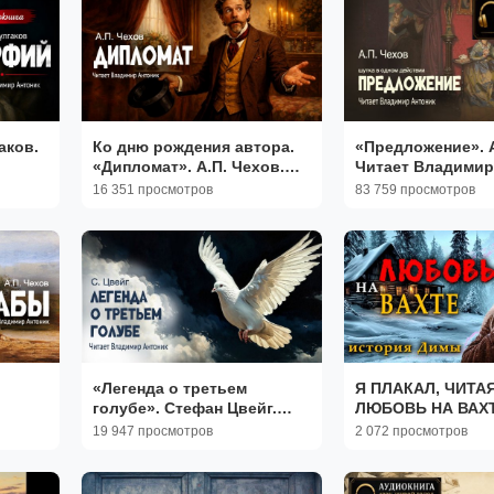
аков.
Ко дню рождения автора.
«Предложение». А
«Дипломат». А.П. Чехов.
Читает Владимир
Аудиокнига. Читает
Аудиокнига
16 351 просмотров
83 759 просмотров
Владимир Антоник
«Легенда о третьем
Я ПЛАКАЛ, ЧИТАЯ
голубе». Стефан Цвейг.
ЛЮБОВЬ НА ВАХТ
Читает Владимир Антоник.
Истории из жизни
19 947 просмотров
2 072 просмотров
Аудиокнига.
Женские истории 
Аудиорассказ