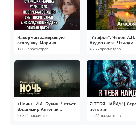
Накормив замерзшую
"Агафья". Чехов А.П. 
старушку, Марина
Аудиокнига. Чтилум.
услышала | Истории из
Александр Демченко
1 806 просмотров
4 266 просмотров
жизни | Женские истории |
Аудиорассказ
«Ночь». И.А. Бунин. Читает
Я ТЕБЯ НАЙДУ! | Стр
Владимир Антоник.
история
Аудиокнига
27 821 просмотров
9 522 просмотров