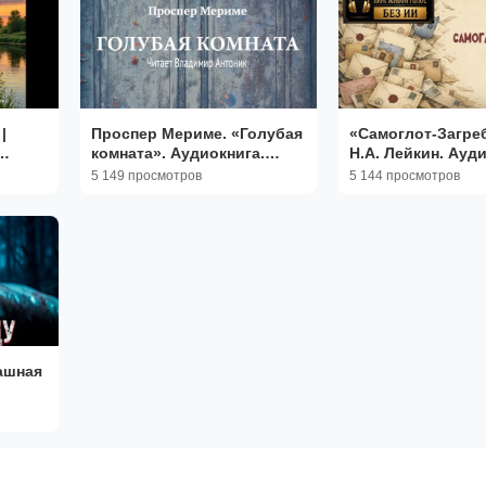
|
Проспер Мериме. «Голубая
«Самоглот-Загре
комната». Аудиокнига.
Н.А. Лейкин. Ауди
Читает Владимир Антоник
Читает Владимир
5 149 просмотров
5 144 просмотров
ашная