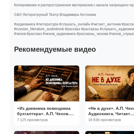
Копирование и распространение материалов с канала запрещено п
©&℗ Литератруный Театр Владимира Антоника
#аудиокнига #литература #слушать_онлайн #читает_антоник #расск
#russian_literature_audiobook #рассказ #рассказы #слушать_аудиок
#чехов #рассказ #чехов_аудиокнига #рассказы_чехова #чехов_слуша
Рекомендуемые видео
«Из дневника помощника
«Не в духе». А.П. Чех
бухгалтера». А.П. Чехов.
Аудиокнига. Читает
Аудиокнига. Читает
Владимир Антоник
7 125 просмотров
16 836 просмотров
Владимир Антоник