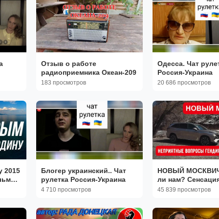
а
Отзыв о работе
Одесса. Чат руле
радиоприемника Океан-209
Россия-Украина
183 просмотров
20 686 просмотров
у 2015
Блогер украинский.. Чат
НОВЫЙ МОСКВИЧ
льм
рулетка Россия-Украина
ли нам? Сенсация! ГенДир
отвечает на крит
4 710 просмотров
45 839 просмотров