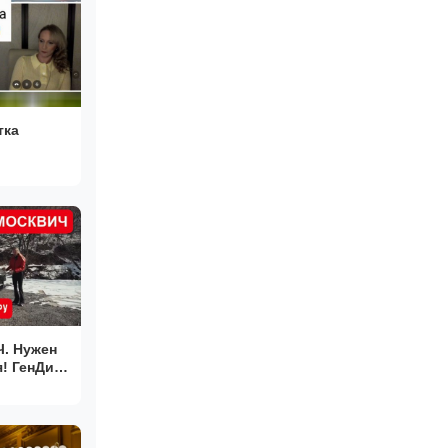
тка
. Нужен
ику