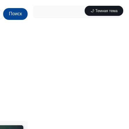
🌙 Темная тема
Поиск