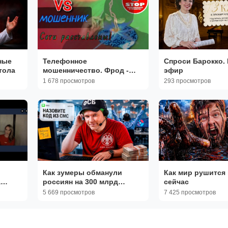
ные
Телефонное
Спроси Барокко.
тола
мошенничество. Фрод -
эфир
рулетка от автора Рада
1 678 просмотров
293 просмотров
Донецкая.
Как зумеры обманули
Как мир рушится
а
россиян на 300 млрд
сейчас
рублей
5 669 просмотров
7 425 просмотров