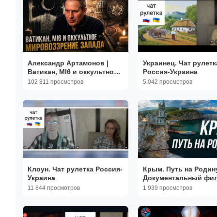
Александр Артамонов |
Украинец. Чат рулетк
Ватикан, MI6 и оккультное
Россия-Украина
мировоззрение Запада
102 811 просмотров
5 042 просмотров
Клоун. Чат рулетка Россия-
Крым. Путь на Родин
Украина
Документальный фи
Андрея Кондрашова
11 844 просмотров
1 939 просмотров