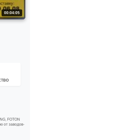
00:04:05
ство
ENG, FOTON
ю от заводов-