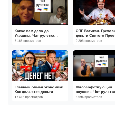
Какое вам дело до
ОПГ Ватикан. Грехов
Украины. Чат рулетка
деньги Святого Прес
Россия-Украина
5 165 просмотров
9 208 просмотров
Главный обман экономики.
Философствующий
Как делаются деньги
всушник. Чат рулетк
Россия-Украина
17 416 просмотров
6 594 просмотров