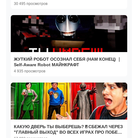
30 495 просмотров
ЖУТКИЙ РОБОТ ОСОЗНАЛ СЕБЯ (НАМ КОНЕЦ) ｜
Self-Aware Robot МАЙНКРАФТ
4 935 просмотров
КАКУЮ ДВЕРЬ ТЫ ВЫБЕРЕШЬ?🚪СБЕЖАЛ ЧЕРЕЗ
"ГЛАВНЫЙ ВЫХОД" ВО ВСЕХ ИГРАХ ПРО ПОБЕГ
😱