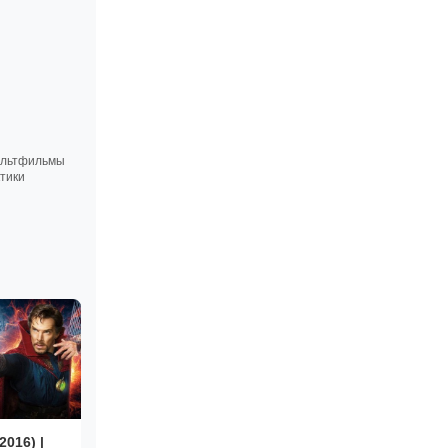
ультфильмы
тики
016) |