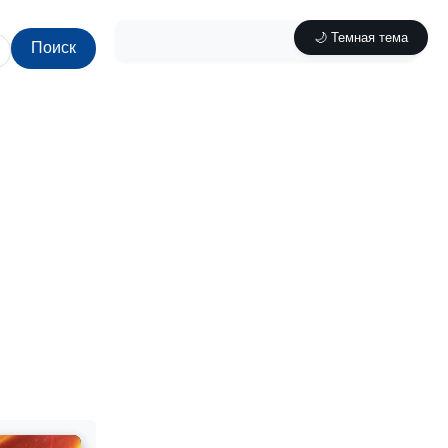
🌙 Темная тема
Поиск