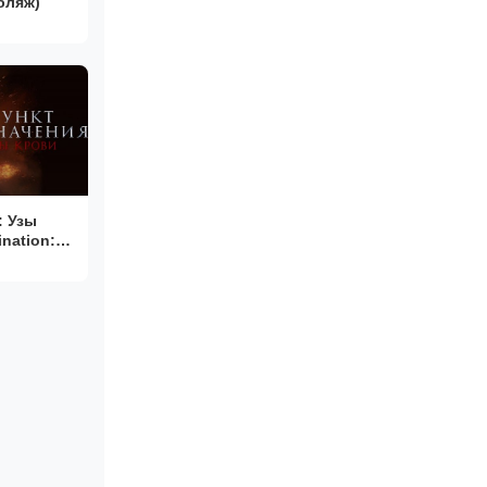
бляж)
: Узы
ination: