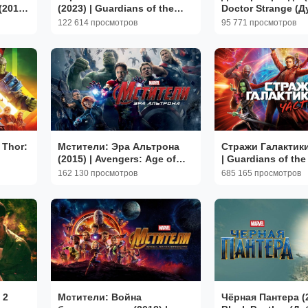
2017)
(2023) | Guardians of the
Doctor Strange (Д
oming
Galaxy Vol. 3 (Дубляж)
122 614 просмотров
95 771 просмотров
 Thor:
Мстители: Эра Альтрона
Стражи Галактики
(2015) | Avengers: Age of
| Guardians of the
Ultron (Дубляж)
Vol. 2 (2017)
162 130 просмотров
685 165 просмотров
 2
Мстители: Война
Чёрная Пантера (2