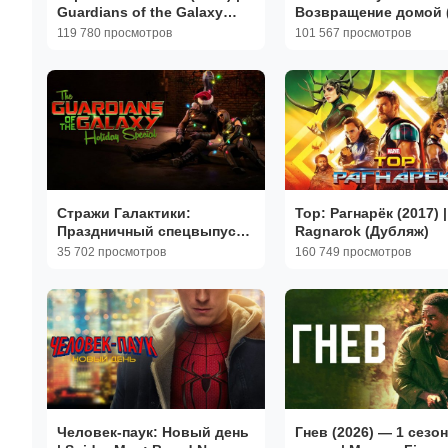
Guardians of the Galaxy
Возвращение домой (
(Дубляж)
| Spider-Man: Homec
119 780 просмотров
101 567 просмотров
(Дубляж)
Стражи Галактики:
Тор: Рагнарёк (2017) |
Праздничный спецвыпуск
Ragnarok (Дубляж)
(2022) | The Guardians of
35 702 просмотров
160 749 просмотров
the Galaxy Holiday Special
Человек-паук: Новый день
Гнев (2026) — 1 сезон