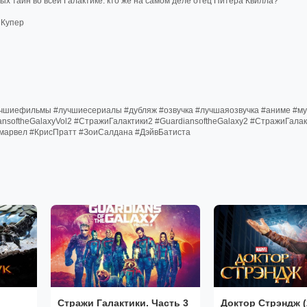
ых тайн во всей Галактике: кто же на самом деле отец Питера Квилла?
 Купер
лучшиефильмы #лучшиесериалы #дубляж #озвучка #лучшаяозвучка #аниме #м
nsoftheGalaxyVol2 #СтражиГалактики2 #GuardiansoftheGalaxy2 #СтражиГалак
 #марвел #КрисПратт #ЗоиСалдана #ДэйвБатиста
Стражи Галактики. Часть 3
Доктор Стрэндж (2