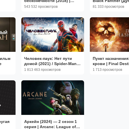
бесконечности (2018) |
Black Panther (Ду
Avengers: Infinity War
543 532 просмотров
81 333 просмотров
(Дубляж)
фильм
Человек-паук: Нет пути
Пункт назначения
e
домой (2021) / Spider-Man:
крови | Final Dest
No Way Home
Bloodlines (2025)
1 813 463 просмотров
1 713 просмотров
ругая
Аркейн (2024) — 2 сезон 1
серия | Arcane: League of