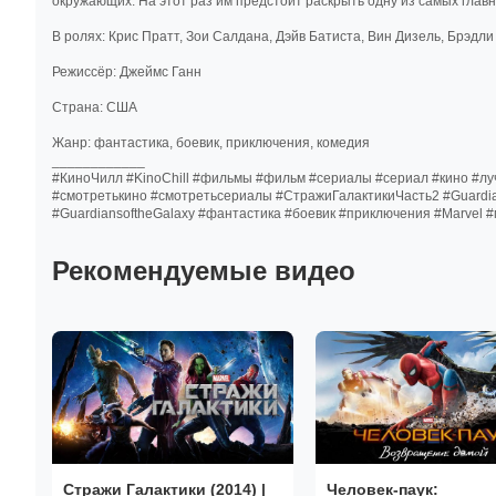
окружающих. На этот раз им предстоит раскрыть одну из самых главн
В ролях: Крис Пратт, Зои Салдана, Дэйв Батиста, Вин Дизель, Брэдли
Режиссёр: Джеймс Ганн
Страна: США
Жанр: фантастика, боевик, приключения, комедия
____________
#КиноЧилл #KinoChill #фильмы #фильм #сериалы #сериал #кино #
#смотретькино #смотретьсериалы #СтражиГалактикиЧасть2 #Guardia
#GuardiansoftheGalaxy #фантастика #боевик #приключения #Marvel
Рекомендуемые видео
Стражи Галактики (2014) |
Человек-паук: