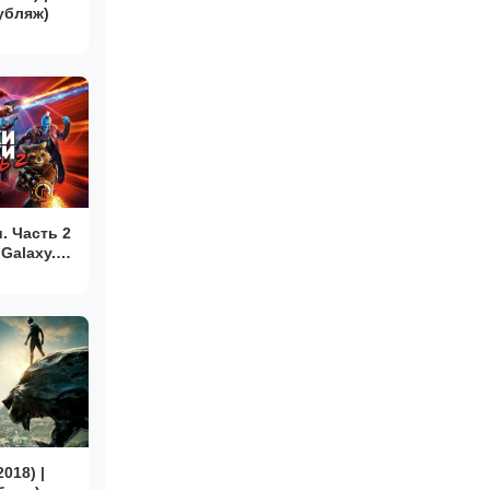
убляж)
. Часть 2
 Galaxy.
018) |