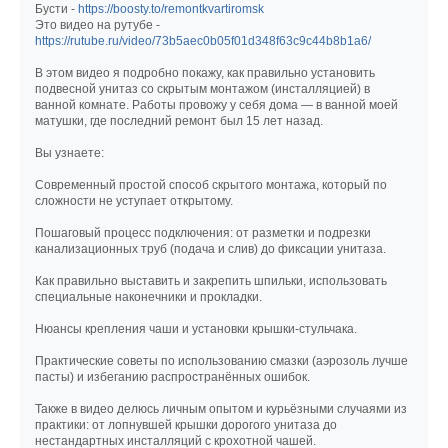
Бусти -
https://boosty.to/remontkvartiromsk
Это видео на рутубе -
https://rutube.ru/video/73b5aec0b05f01d348f63c9c44b8b1a6/
В этом видео я подробно покажу, как правильно установить
подвесной унитаз со скрытым монтажом (инсталляцией) в
ванной комнате. Работы провожу у себя дома — в ванной моей
матушки, где последний ремонт был 15 лет назад.
Вы узнаете:
Современный простой способ скрытого монтажа, который по
сложности не уступает открытому.
Пошаговый процесс подключения: от разметки и подрезки
канализационных труб (подача и слив) до фиксации унитаза.
Как правильно выставить и закрепить шпильки, использовать
специальные наконечники и прокладки.
Нюансы крепления чаши и установки крышки-стульчака.
Практические советы по использованию смазки (аэрозоль лучше
пасты) и избеганию распространённых ошибок.
Также в видео делюсь личным опытом и курьёзными случаями из
практики: от лопнувшей крышки дорогого унитаза до
нестандартных инсталляций с крохотной чашей.