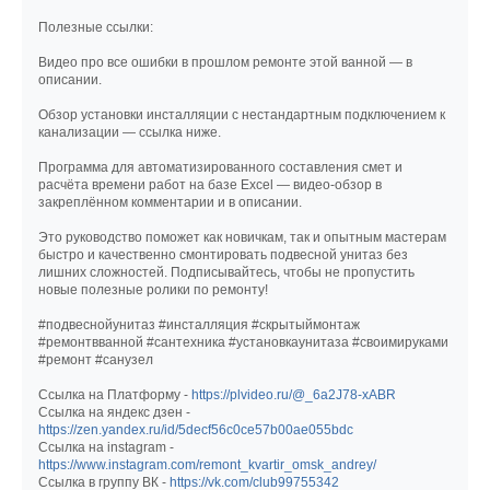
Полезные ссылки:
Видео про все ошибки в прошлом ремонте этой ванной — в
описании.
Обзор установки инсталляции с нестандартным подключением к
канализации — ссылка ниже.
Программа для автоматизированного составления смет и
расчёта времени работ на базе Excel — видео-обзор в
закреплённом комментарии и в описании.
Это руководство поможет как новичкам, так и опытным мастерам
быстро и качественно смонтировать подвесной унитаз без
лишних сложностей. Подписывайтесь, чтобы не пропустить
новые полезные ролики по ремонту!
#подвеснойунитаз #инсталляция #скрытыймонтаж
#ремонтвванной #сантехника #установкаунитаза #своимируками
#ремонт #санузел
Ссылка на Платформу -
https://plvideo.ru/@_6a2J78-xABR
Ссылка на яндекс дзен -
https://zen.yandex.ru/id/5decf56c0ce57b00ae055bdc
Ссылка на instagram -
https://www.instagram.com/remont_kvartir_omsk_andrey/
Ссылка в группу ВК -
https://vk.com/club99755342