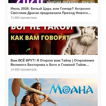
Июль 2026: Белый Царь или Гончар? Астролог
Светлана Драган предсказала Приход Нового
Мирового Лидера
71 882 просмотров
Вам ВСЁ ВРУТ! Я Открою вам Тайну | Откровение
Великого Бехтерева о Боге и Главной Тайне
жизни
14 695 просмотров