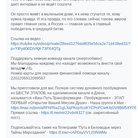
даёт интервью и не ведёт соцсети.
Он просто живёт в маленьком доме, и к нему стучатся те, кому
нужна правда. И эта правда, по его словам, сейчас такова: миром
правит тёмная сила, а Россия — главная цель и главный
победитель в грядущей битве.
Ссылка на видео -
https://rutube.ru/video/private/28eed1276daf835e56ca2e71d439ed32/?
p=YtPydO0DiViQI-73PX4QTg
Поддержать земную команду канала (энергообмен):
Мы благодарны каждому, кто находит возможность внести свой
вклад!❤️🎶🙋
Номер карты для оказания финансовой помощи каналу -
2202206912089567
Мы приготовили для вас Полную систему духовного пробуждения
из ШЕСТИ ЭТАПОВ, на одноименном канале в Дзене,
называется «Ваш Путь Трансформации - Пробуждение» - ЭТАП
ПЕРВЫЙ «Открытие Вашей Миссии Души» - Наша группа в Мах -
https://max.ru/join/aRFhPNaZ1gLXqPKcpXcxKYCPoFCieK4jGV9B6f5XYPE
Прямая ссылка -
https://t.me/mir22vdv/4327
(см. закреплённый
пост).
Подписывайтесь также на Телеграмм ″Путь в Беловодье через
Тайны Мироздания″ -
https://t.me/+cAPGsyVV12I3NWMy