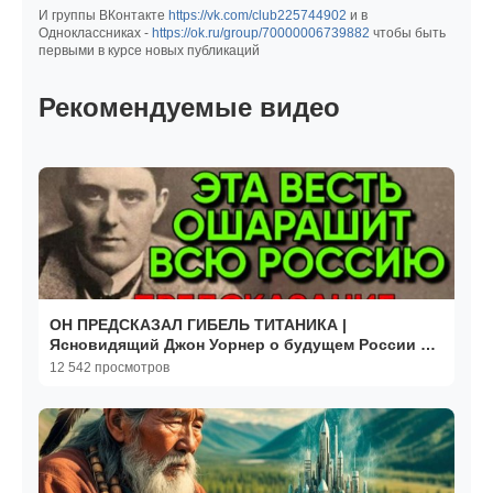
И группы ВКонтакте
https://vk.com/club225744902
и в
Одноклассниках -
https://ok.ru/group/70000006739882
чтобы быть
первыми в курсе новых публикаций
Рекомендуемые видео
ОН ПРЕДСКАЗАЛ ГИБЕЛЬ ТИТАНИКА |
Ясновидящий Джон Уорнер о будущем России и
мира
12 542 просмотров