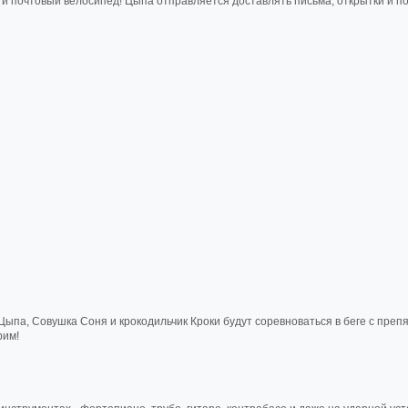
 почтовый велосипед! Цыпа отправляется доставлять письма, открытки и п
па, Совушка Соня и крокодильчик Кроки будут соревноваться в беге с преп
рим!