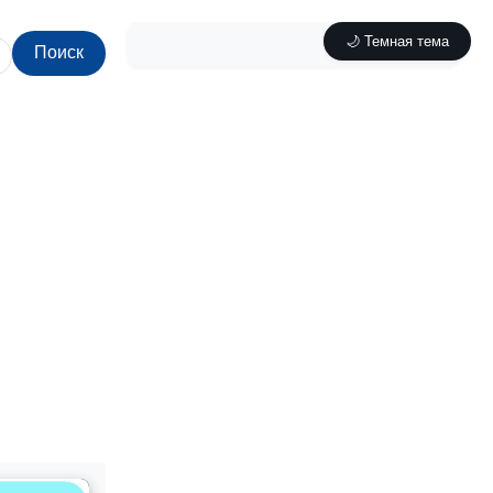
🌙 Темная тема
Поиск