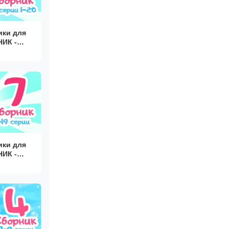
ики для
ИК -
ики для
ИК -