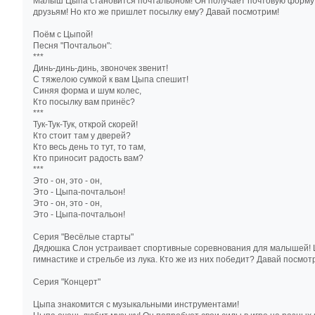
Малыш Цыпа становится почтальоном! Он получает почтовую форму и
друзьям! Но кто же пришлет посылку ему? Давай посмотрим!
Поём с Цыпой!
Песня "Почтальон":
***
Динь-динь-динь, звоночек звенит!
С тяжелою сумкой к вам Цыпа спешит!
Синяя форма и шум колес,
Кто посылку вам принёс?
***
Тук-Тук-Тук, открой скорей!
Кто стоит там у дверей?
Кто весь день то тут, то там,
Кто приносит радость вам?
***
Это - он, это - он,
Это - Цыпа-почтальон!
Это - он, это - он,
Это - Цыпа-почтальон!
Серия "Весёлые старты"
Дядюшка Слон устраивает спортивные соревнования для малышей! Цы
гимнастике и стрельбе из лука. Кто же из них победит? Давай посмот
Серия "Концерт"
Цыпа знакомится с музыкальными инструментами!