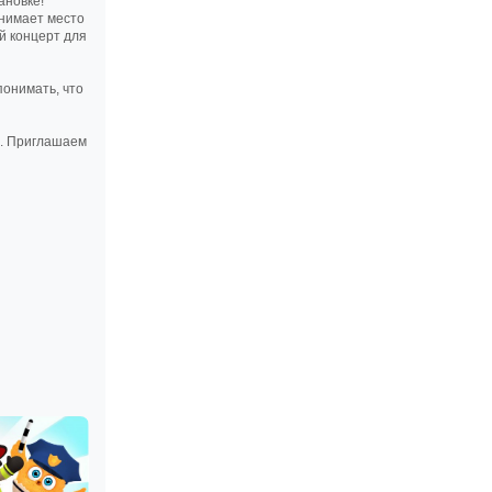
ановке!
анимает место
й концерт для
понимать, что
и. Приглашаем