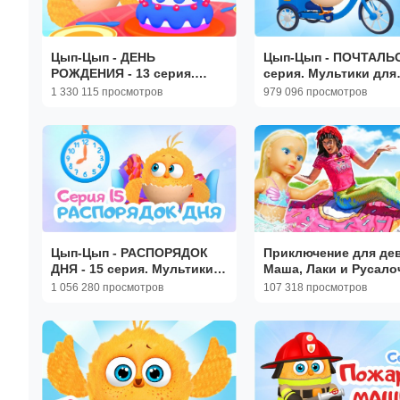
Цып-Цып - ДЕНЬ
Цып-Цып - ПОЧТАЛЬОН -
РОЖДЕНИЯ - 13 серия.
серия. Мультики для
Мультики для малышей!
малышей!
1 330 115 просмотров
979 096 просмотров
Цып-Цып - РАСПОРЯДОК
Приключение для дев
ДНЯ - 15 серия. Мультики
Маша, Лаки и Русало
для малышей!
сборы, угощение и
1 056 280 просмотров
107 318 просмотров
волшебство 🧜 | Для 