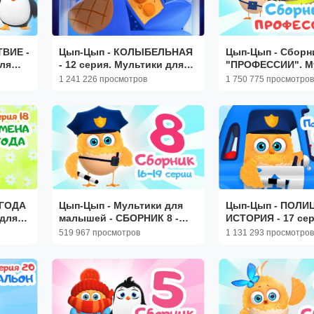
ВИЕ -
Цып-Цып - КОЛЫБЕЛЬНАЯ
Цып-Цып - Сборн
для
- 12 серия. Мультики для
"ПРОФЕССИИ". М
малышей
для малышей.
1 241 226 просмотров
1 750 775 просмотров
 ГОДА
Цып-Цып - Мультики для
Цып-Цып - ПОЛИ
 для
малышей - СБОРНИК 8 -
ИСТОРИЯ - 17 серия.
Серии с 16 по 19.
Мультики для ма
519 967 просмотров
1 131 293 просмотров
Новая серия!