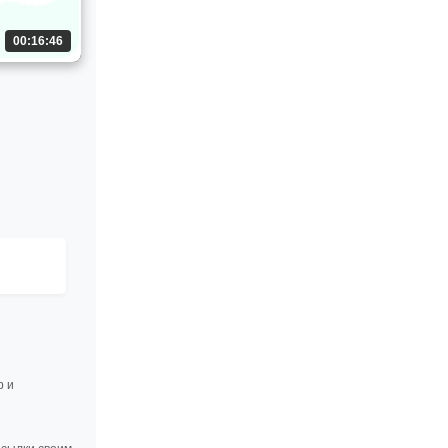
00:16:46
р и