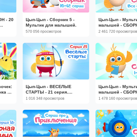
 20
Цып-Цып - Сборник 5 -
Цып-Цып - Мульт
Мультик для малышей.
малышей - СБОРН
Серии с 1 по 20.
570 056 просмотров
2 461 720 просмотров
очек:
Цып-Цып - ВЕСЕЛЫЕ
Цып-Цып - Мульт
чка —
СТАРТЫ - 21 серия.
малышей - СБОРН
Мультики для малышей!
Серии с 1 по 19.
1 016 348 просмотров
1 478 160 просмотров
детей