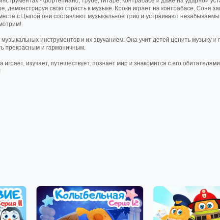
инструментах - фортепиано, трубе, гитаре, контрабасе и даже на ударной уст
е, демонстрируя свою страсть к музыке. Кроки играет на контрабасе, Соня з
 Вместе с Цыпой они составляют музыкальное трио и устраивают незабываемы
мотрим!
музыкальных инструментов и их звучанием. Она учит детей ценить музыку и 
ть прекрасным и гармоничным.
играет, изучает, путешествует, познает мир и знакомится с его обитателям
!