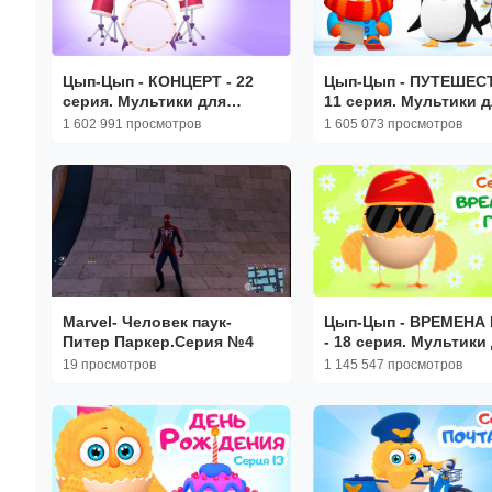
Цып-Цып - КОНЦЕРТ - 22
Цып-Цып - ПУТЕШЕСТ
серия. Мультики для
11 серия. Мультики 
малышей!
детей.
1 602 991 просмотров
1 605 073 просмотров
Marvel- Человек паук-
Цып-Цып - ВРЕМЕНА
Питер Паркер.Серия №4
- 18 серия. Мультики
малышей.
19 просмотров
1 145 547 просмотров