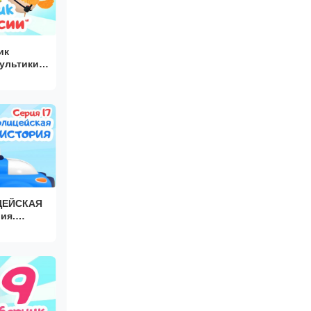
ик
ультики
ЦЕЙСКАЯ
лышей.