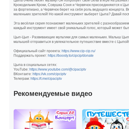
Цыпа очень любит музыку! Он попробует свои силы в игре на разных 
Крокодильчик Кроки, Совушка Соня и Червячок присоединяются к Цып
за фортепиано, а Червячок берет на себя роль ведущего концерта.
маленьких зрителей! Но какой инструмент выберет Цыпа? Давай пос
Эта весёлая серия познакомит маленьких зрителей с разнообразием 
каждый инструмент имеет свой уникальный голос, который может бы
Цып-Цып - Развивающие мультики для самых маленьких. Малыш Цыпа 
малышей отправиться в увлекательное путешествие вместе с Цыпой
Официальный сайт проекта:
https://www.cip-cip.ru/
Поддержать проект:
https://boosty.to/cipcip/donate
Цыпа в социальных сетях:
YouTube:
https://www.youtube.com/@cipaciptv
ВКонтакте:
https://vk.com/cipciptv
Телеграм:
https://t.me/cipaciptv
Рекомендуемые видео