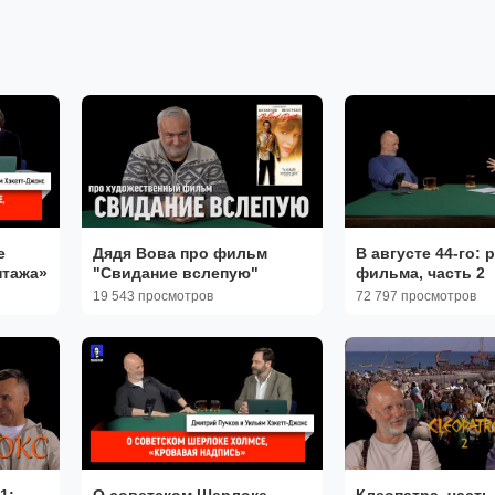
е
Дядя Вова про фильм
В августе 44-го: 
нтажа»
"Свидание вслепую"
фильма, часть 2
19 543 просмотров
72 797 просмотров
1:
О советском Шерлоке
Клеопатра, часть 