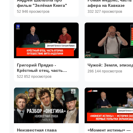
фильм "Зелёная Книга"
афера на Кавказе
52 946 просмотров
332 327 просмотров
Григорий Прядко -
Чужой: Земля, эпизо
Крёстный отец, часть
286 144 просмотров
вторая: Путешествие Вито
522 852 просмотров
Андолини
Неизвестная глава
«Момент истины» —