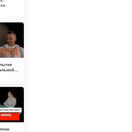
ото
опытки
альной
локе