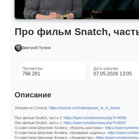
Про фильм Snatch, част
Дмитрий Пучков
Просмотры:
Дата загрузки:
766 291
07.05.2026 13:05
Описание
Уильям на Спонср:
https://sponsr.ru/shakespeare_is_in_tears/
Про фильм Snatch, часть 2:
https://oper.ru/video/view.php?t=8068
Про фильм Snatch, часть 1:
https://oper.ru/video/view.php?t=8047
О советском Шерлоке Холмсе, «Король шантажа»:
https://oper.ru/vid
О советском Шерлоке Холмсе, «Кровавая надпись»:
https://oper.ru/vi
О советском Шерлоке Холмсе, «Знакомство»:
https://oper.ru/video/vie