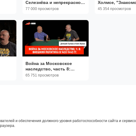
Селезнёва и непрекрасное
Холмсе, "Знаком
ые
далёко
77 000 просмотров
45 354 просмотров
и
Война за Московское
наследство, часть 8:
внешняя политика в 1430-
65 751 просмотров
1440 гг.
вателей и обеспечения должного уровня работоспособности сайта и сервисов
браузера.