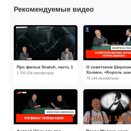
Рекомендуемые видео
Про фильм Snatch, часть 1
О советском Шерлок
Холмсе, «Король ша
2 705 036 просмотров
70 144 просмотров
Андрей Шальопа про
Роман Медокс, часть 