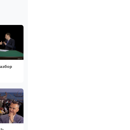
разбор
2: