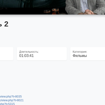
ь 2
Длительность:
Категория:
01:03:41
Фильмы
eo/view.php?t=8035
deo/view.php?t=8021
w.php?t=5315