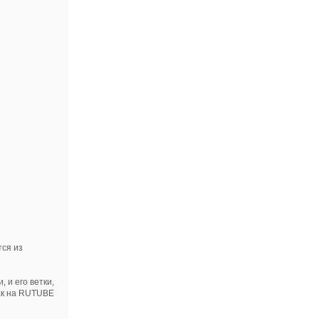
тся из
 и его ветки,
так на RUTUBE