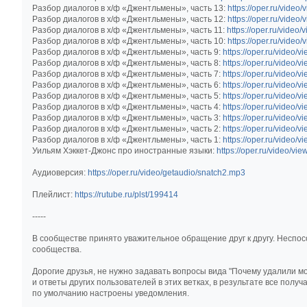
Разбор диалогов в х/ф «Джентльмены», часть 13:
https://oper.ru/video
Разбор диалогов в х/ф «Джентльмены», часть 12:
https://oper.ru/video
Разбор диалогов в х/ф «Джентльмены», часть 11:
https://oper.ru/video
Разбор диалогов в х/ф «Джентльмены», часть 10:
https://oper.ru/video
Разбор диалогов в х/ф «Джентльмены», часть 9:
https://oper.ru/video/
Разбор диалогов в х/ф «Джентльмены», часть 8:
https://oper.ru/video/
Разбор диалогов в х/ф «Джентльмены», часть 7:
https://oper.ru/video/
Разбор диалогов в х/ф «Джентльмены», часть 6:
https://oper.ru/video/
Разбор диалогов в х/ф «Джентльмены», часть 5:
https://oper.ru/video/
Разбор диалогов в х/ф «Джентльмены», часть 4:
https://oper.ru/video/
Разбор диалогов в х/ф «Джентльмены», часть 3:
https://oper.ru/video/
Разбор диалогов в х/ф «Джентльмены», часть 2:
https://oper.ru/video/
Разбор диалогов в х/ф «Джентльмены», часть 1:
https://oper.ru/video/
Уильям Хэккет-Джонс про иностранные языки:
https://oper.ru/video/vi
Аудиоверсия:
https://oper.ru/video/getaudio/snatch2.mp3
Плейлист:
https://rutube.ru/plst/199414
-----
В сообществе принято уважительное обращение друг к другу. Неспо
сообщества.
Дорогие друзья, не нужно задавать вопросы вида "Почему удалили мо
и ответы других пользователей в этих ветках, в результате все пол
по умолчанию настроены уведомления.