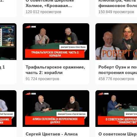
Холмсе, «Кровавая
финансовое бол
надпись»
120 012 просмотров
150 849 просмотров
д 1
Трафальгарское сражение,
Роберт Оуэн и п
часть 2: корабли
построения соци
утопии
91 724 просмотров
458 776 просмотров
Сергей Цветаев - Алиса
О советском Шер