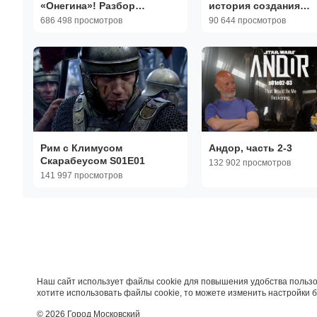
«Онегина»! Разбор
история создания
«Евгения Онегина», часть
произведения, перв
686 498 просмотров
90 644 просмотров
14
попытки экранизаци
Рим с Климусом
Андор, часть 2-3
Скарабеусом S01E01
132 902 просмотров
141 997 просмотров
Наш сайт использует файлы cookie для повышения удобства пользо
хотите использовать файлы cookie, то можете изменить настройки 
© 2026 Город Московский