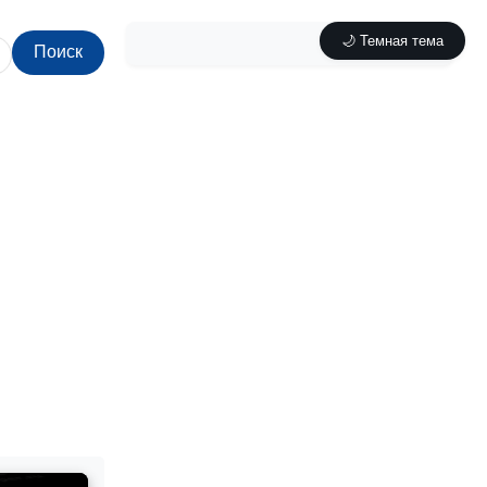
🌙 Темная тема
Поиск