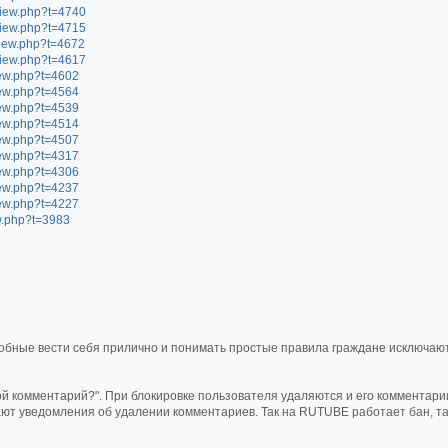
/view.php?t=4740
/view.php?t=4715
/view.php?t=4672
/view.php?t=4617
view.php?t=4602
view.php?t=4564
view.php?t=4539
view.php?t=4514
view.php?t=4507
view.php?t=4317
view.php?t=4306
view.php?t=4237
view.php?t=4227
ew.php?t=3983
собные вести себя прилично и понимать простые правила граждане исключаю
й комментарий?". При блокировке пользователя удаляются и его комментарии,
учают уведомления об удалении комментариев. Так на RUTUBE работает бан, 