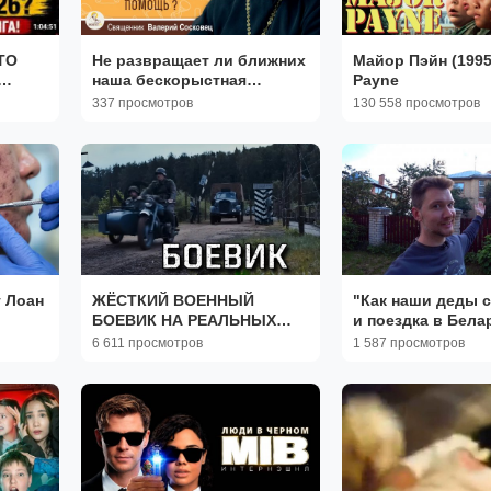
ТО
Не развращает ли ближних
Майор Пэйн (1995)
наша бескорыстная
Payne
помощь? Священник
337 просмотров
130 558 просмотров
ИНГА
Валерий Сосковец
т Лоан
ЖЁСТКИЙ ВОЕННЫЙ
"Как наши деды 
БОЕВИК НА РЕАЛЬНЫХ
и поездка в Бела
СОБЫТИЯХ!
6 611 просмотров
1 587 просмотров
НЕПРЕДСКАЗУЕМЫЙ
ФИЛЬМ! "Лето 1941 года"
НОВИНКИ 2026