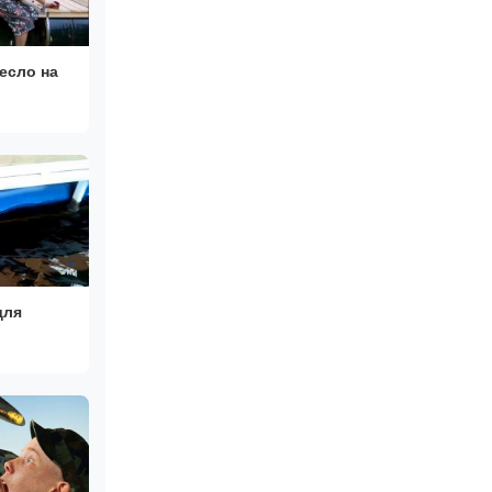
весло на
для