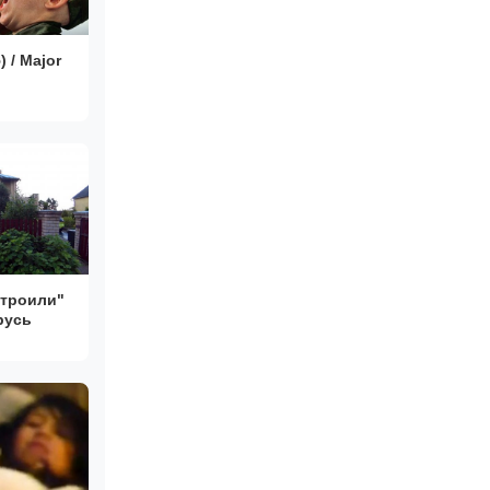
 / Major
строили"
русь