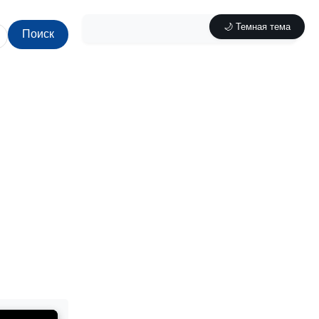
🌙 Темная тема
Поиск