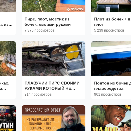
Пирс, плот, мостик из
Плот из бочек + 
а из
бочек, своими руками
плот
7 375 просмотров
5 239 просмотров
чках.
ПЛАВУЧИЙ ПИРС СВОИМИ
Понтон из бочек 
а
РУКАМИ КОТОРЫЙ НЕ
плавсредства.
х
УНОСИТ ЛЬДАМИ
914 просмотров
961 просмотров