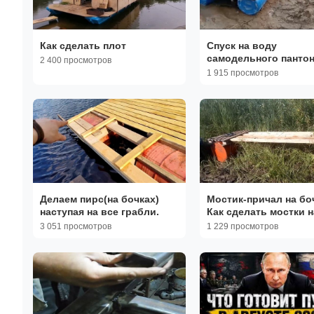
Как сделать плот
Спуск на воду
самодельного пантон
2 400 просмотров
бочек и пнд
1 915 просмотров
Делаем пирс(на бочках)
Мостик-причал на бо
наступая на все грабли.
Как сделать мостки н
пантонах из железны
3 051 просмотров
1 229 просмотров
бочек из-под масла и
поддонов.