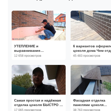
УТЕПЛЕНИЕ и
6 вариантов оформл
выравнивание
цоколя дома Чем отд
ФУНДАМЕНТА (ЦОКОЛЯ).
цоколь дома снаруж
12 658 просмотров
45 483 просмотров
Детальный обзор.
Самая простая и надёжная
Фасадная отделка
отделка цоколя БЫСТРО И
панелями цоколя
КРАСИВО
фундамента:
17 065 просмотров
38 763 просмотров