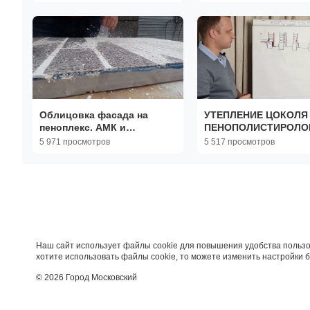
Облицовка фасада на
УТЕПЛЕНИЕ ЦОКОЛЯ
пеноплекс. АМК и
ПЕНОПОЛИСТИРОЛОМ
пеноплекс или пенопласт
КАК УТЕПЛИТЬ ЦОК
5 971 просмотров
5 517 просмотров
ДОМА СНАРУЖИ / ЗА
УТЕПЛЯТЬ ЦОКОЛЬ Д
Наш сайт использует файлы cookie для повышения удобства пользо
хотите использовать файлы cookie, то можете изменить настройки 
© 2026 Город Московский