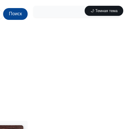
🌙 Темная тема
Поиск