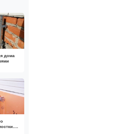
я дома
лями
го
остки.