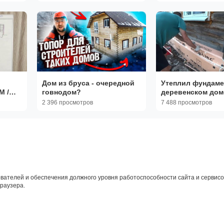
загородном доме
Дом из бруса - очередной
Утеплил фундаме
 /
говнодом?
деревенском дом
ОЛЬ
2 396 просмотров
7 488 просмотров
ЧЕМ
ОМА /
вателей и обеспечения должного уровня работоспособности сайта и сервисов
браузера.