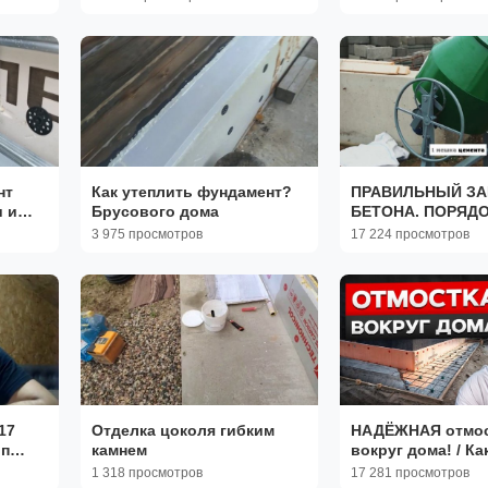
нт,
блоков. ПОШАГОВАЯ
придумаешь.
ИНСТРУКЦИЯ.
нт
Как утеплить фундамент?
ПРАВИЛЬНЫЙ З
 и
Брусового дома
БЕТОНА. ПОРЯД
ом?
ЗАСЫПКИ МАТЕР
3 975 просмотров
17 224 просмотров
БЕТОНОМЕШАЛК
17
Отделка цоколя гибким
НАДЁЖНАЯ отмос
ип
камнем
вокруг дома! / Ка
отмостку фундам
1 318 просмотров
17 281 просмотров