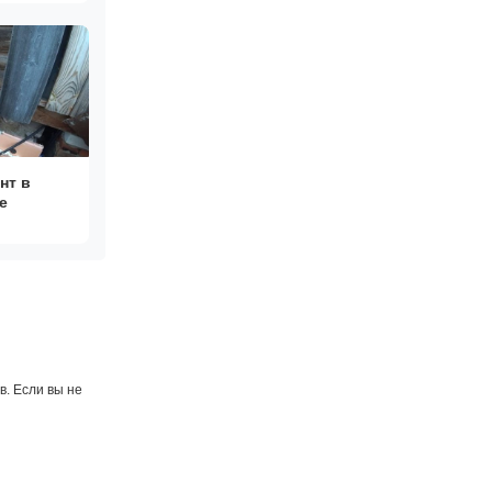
?
нт в
е
. Если вы не