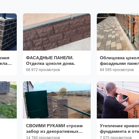
ения
ФАСАДНЫЕ ПАНЕЛИ.
Облицовка цокол
елать
Отделка цоколя дома.
фасадными пане
и
68 972 просмотров
84 595 просмотров
СВОИМИ РУКАМИ строим
Утепление криво
забор из декоративных
фундамента и отм
наборных бетонных
Лучше точно не
14 760 просмотров
7 075 просмотров