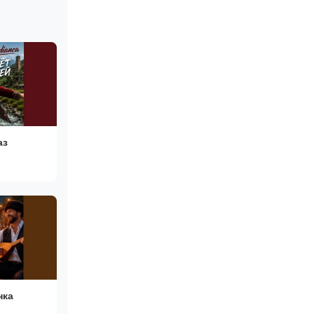
аз
нка