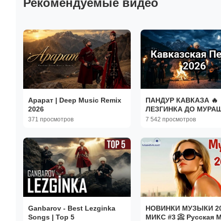
Рекомендуемые видео
Арарат | Deep Music Remix
ПАНДУР КАВКАЗА 🔥
2026
ЛЕЗГИНКА ДО МУРАШ
Самая Душевная
371 просмотров
7 542 просмотров
Кавказская Песня 202
Ganbarov - Best Lezginka
НОВИНКИ МУЗЫКИ 2
Songs | Top 5
МИКС #3 📀 Русская 