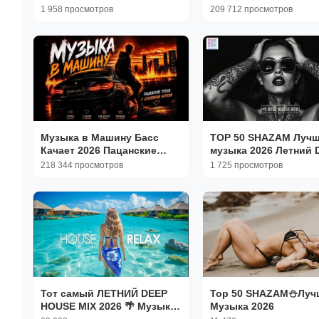
Попса 2026 🎧
1 958 просмотров
209 712 просмотров
Современные Русски
Песни Сборник Музы
Музыка в Машину Басс
TOP 50 SHAZAM️ Луч
Качает 2026 Пацанские
музыка 2026 Летний 
Треки с Душеной ноткой в
HOUSE MIX️ Популяр
218 344 просмотров
1 725 просмотров
Авто с басом Включай на
Песни Слушать Онла
максимум
Новинки
Тот самый ЛЕТНИЙ DEEP
Top 50 SHAZAM⛄Луч
HOUSE MIX 2026 🌴 Музыка
Музыка 2026
для настроения, дип хаус