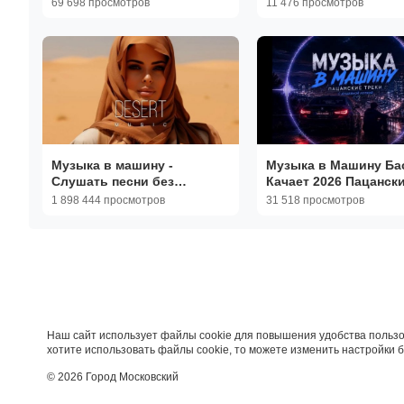
69 698 просмотров
11 476 просмотров
онлайн
Музыка в машину -
Музыка в Машину Ба
Слушать песни без
Качает 2026 Пацанск
остановки [Vol.44]
Треки в Авто с крут
1 898 444 просмотров
31 518 просмотров
басом! Включай на
максимум хиты
Наш сайт использует файлы cookie для повышения удобства пользо
хотите использовать файлы cookie, то можете изменить настройки 
© 2026 Город Московский