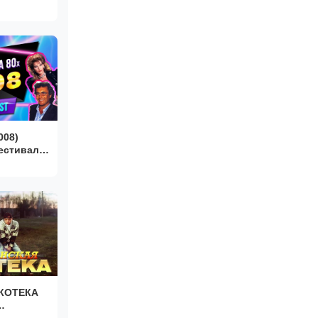
008)
естиваля
КОТЕКА