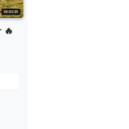
00:03:35
 🔥