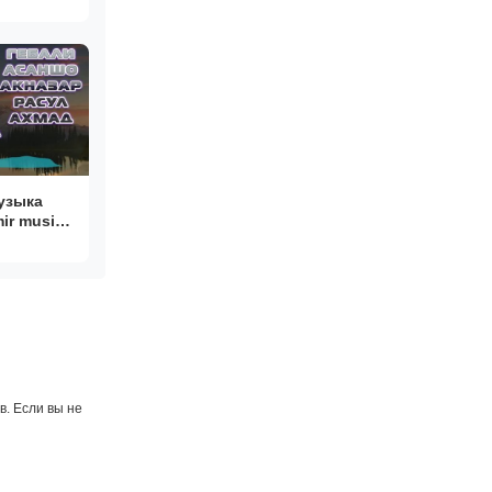
УССКИЕ
А РУТУБЕ
узыка
ir music
. Если вы не