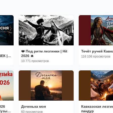
❤️ Под ритм лезгинки | Hit
Течёт ручей Кавк
ЕК |
2026 🔥
116 106 просмотров
10 771 просмотров
6
026
Доченька моя
Кавказская лезги
Музыка
пандур
60 просмотров