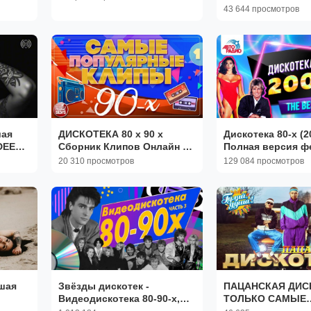
43 644 просмотров
е
ки
шая
ДИСКОТЕКА 80 х 90 х
Дискотека 80-х (2
DEEP
Сборник Клипов Онлайн на
Полная версия ф
ные
RUTUBE Слушай и Смотри
Авторадио
20 310 просмотров
129 084 просмотров
йн
Лучшие Хиты 90-х и начала
00-х
шая
Звёзды дискотек -
ПАЦАНСКАЯ ДИС
Видеодискотека 80-90-х,
ТОЛЬКО САМЫЕ
Часть 3
ПОПУЛЯРНЫЕ И