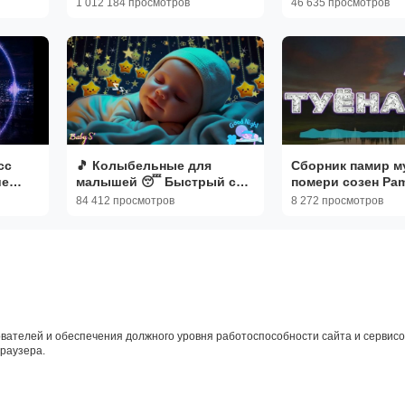
1 012 184 просмотров
46 635 просмотров
ЛЕГЕНДАРНЫЕ Р
ХИТЫ ОНЛАЙН Н
РЕТРО ХИТЫ
сс
🎵 Колыбельные для
Сборник памир м
ие
малышей 😴 Быстрый сон
помери созен Pam
ым
за 3 минуты 💫 Моцарт и
#3~1.mp4
84 412 просмотров
8 272 просмотров
Брамс
вателей и обеспечения должного уровня работоспособности сайта и сервисов
браузера.