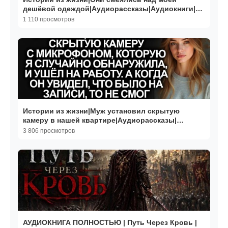
дешёвой одеждой|Аудиорассказы|Аудиокниги|
Реальные истории
1 110 просмотров
Истории из жизни|Муж установил скрытую
камеру в нашей квартире|Аудиорассказы|
Реальные истории
3 806 просмотров
АУДИОКНИГА ПОЛНОСТЬЮ | Путь Через Кровь |