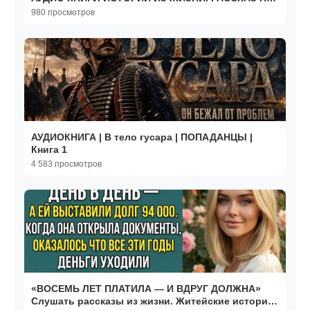
НОЧЬ.
980 просмотров
АУДИОКНИГА | В тело гусара | ПОПАДАНЦЫ |
Книга 1
4 583 просмотров
«ВОСЕМЬ ЛЕТ ПЛАТИЛА — И ВДРУГ ДОЛЖНА»
Слушать рассказы из жизни. Житейские истории