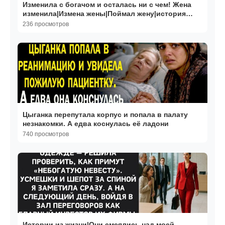
Изменила с богачом и осталась ни с чем! Жена
изменила|Измена жены|Поймал жену|история
измен
236 просмотров
Цыганка перепутала корпус и попала в палату
незнакомки. А едва коснулась её ладони
740 просмотров
Истории из жизни|Они смеялись над моей