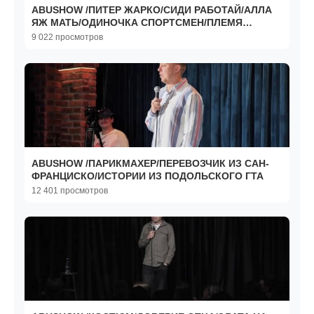
ABUSHOW /ПИТЕР ЖАРКО/СИДИ РАБОТАЙ/АЛЛА
ЯЖ МАТЬ/ОДИНОЧКА СПОРТСМЕН/ПЛЕМЯ
ВУЛЬВЫ/АККЛИМАТИЗАЦИЯ
9 022 просмотров
ABUSHOW /ПАРИКМАХЕР/ПЕРЕВОЗЧИК ИЗ САН-
ФРАНЦИСКО/ИСТОРИИ ИЗ ПОДОЛЬСКОГО ГТА
12 401 просмотров