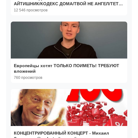
АЙТИШНИК/КОДЕКС ДОМА/ТВОЙ НЕ АНГЕЛ/ТЕТЯ
КАТЯ ДЛЯ СНЯТЬ КВАРТИРУ
12 546 просмотров
Европейцы хотят ТОЛЬКО ПОИМЕТЬ! ТРЕБУЮТ
вложений
760 просмотров
КОНЦЕНТРИРОВАННЫЙ КОНЦЕРТ - Михаил