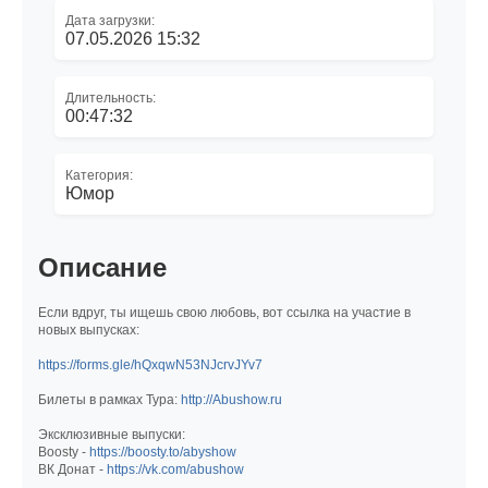
Дата загрузки:
07.05.2026 15:32
Длительность:
00:47:32
Категория:
Юмор
Описание
Если вдруг, ты ищешь свою любовь, вот ссылка на участие в
новых выпусках:
https://forms.gle/hQxqwN53NJcrvJYv7
Билеты в рамках Тура:
http://Abushow.ru
Эксклюзивные выпуски:
Boosty -
https://boosty.to/abyshow
ВК Донат -
https://vk.com/abushow