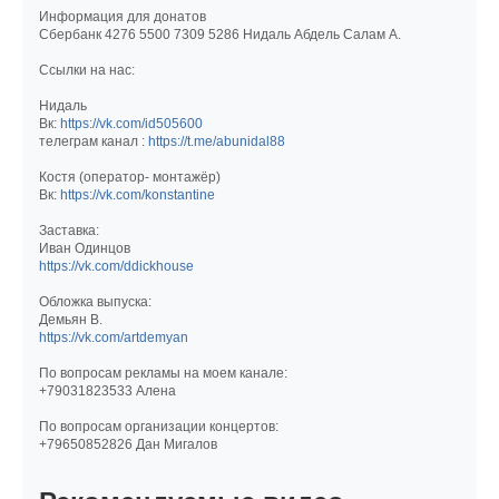
Информация для донатов
Сбербанк 4276 5500 7309 5286 Нидаль Абдель Салам А.
Ссылки на нас:
Нидаль
Вк:
https://vk.com/id505600
телеграм канал :
https://t.me/abunidal88
Костя (оператор- монтажёр)
Вк:
https://vk.com/konstantine
Заставка:
Иван Одинцов
https://vk.com/ddickhouse
Обложка выпуска:
Демьян В.
https://vk.com/artdemyan
По вопросам рекламы на моем канале:
+79031823533 Алена
По вопросам организации концертов:
+79650852826 Дан Мигалов