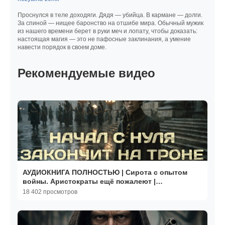
Проснулся в теле доходяги. Дядя — убийца. В кармане — долги.
За спиной — нищее баронство на отшибе мира. Обычный мужик
из нашего времени берет в руки меч и лопату, чтобы доказать:
настоящая магия — это не пафосные заклинания, а умение
навести порядок в своем доме.
Рекомендуемые видео
АУДИОКНИГА ПОЛНОСТЬЮ | Сирота с опытом
войны. Аристократы ещё пожалеют |
ПОПАДАНЦЫ | Книга 1
18 402 просмотров