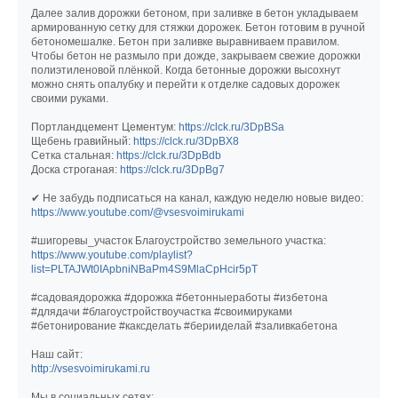
Далее залив дорожки бетоном, при заливке в бетон укладываем
армированную сетку для стяжки дорожек. Бетон готовим в ручной
бетономешалке. Бетон при заливке выравниваем правилом.
Чтобы бетон не размыло при дожде, закрываем свежие дорожки
полиэтиленовой плёнкой. Когда бетонные дорожки высохнут
можно снять опалубку и перейти к отделке садовых дорожек
своими руками.
Портландцемент Цементум:
https://clck.ru/3DpBSa
Щебень гравийный:
https://clck.ru/3DpBX8
Сетка стальная:
https://clck.ru/3DpBdb
Доска строганая:
https://clck.ru/3DpBg7
✔ Не забудь подписаться на канал, каждую неделю новые видео:
https://www.youtube.com/@vsesvoimirukami
#шигоревы_участок Благоустройство земельного участка:
https://www.youtube.com/playlist?
list=PLTAJWt0IApbniNBaPm4S9MlaCpHcir5pT
#садоваядорожка #дорожка #бетонныеработы #избетона
#длядачи #благоустройствоучастка #своимируками
#бетонирование #каксделать #берииделай #заливкабетона
Наш сайт:
http://vsesvoimirukami.ru
Мы в социальных сетях: