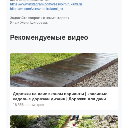
https://www.instagram.com/vsesvoimirukami.ru
https://vk.com/vsesvoimirukami_ru
Задавайте вопросы в комментариях.
Яна и Женя Шигоревы.
Рекомендуемые видео
Дорожки на даче эконом варианты | красивые
садовые дорожки дизайн | Дорожки для дачи
идеи
16 856 просмотров