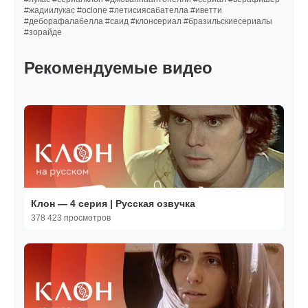
#жадиилукас #oclone #летисиясабателла #иветти
#деборафалабелла #саид #клонсериал #бразильскиесериалы
#зорайде
Рекомендуемые видео
Клон — 4 серия | Русская озвучка
378 423 просмотров