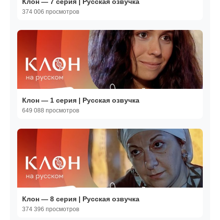
Клон — 7 серия | Русская озвучка
374 006 просмотров
Клон — 1 серия | Русская озвучка
649 088 просмотров
Клон — 8 серия | Русская озвучка
374 396 просмотров