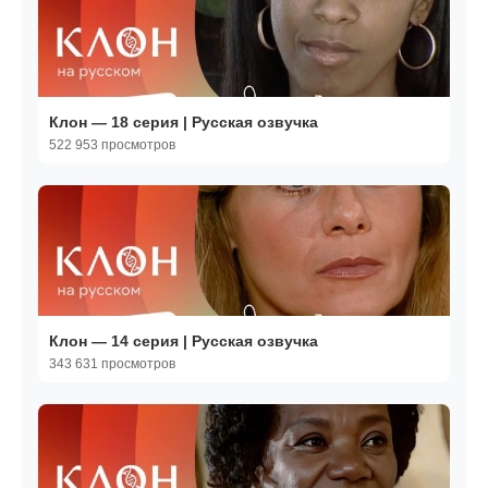
Клон — 18 серия | Русская озвучка
522 953 просмотров
Клон — 14 серия | Русская озвучка
343 631 просмотров