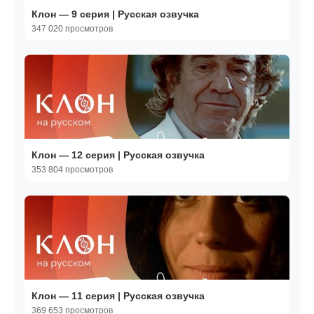
Клон — 9 серия | Русская озвучка
347 020 просмотров
Клон — 12 серия | Русская озвучка
353 804 просмотров
Клон — 11 серия | Русская озвучка
369 653 просмотров