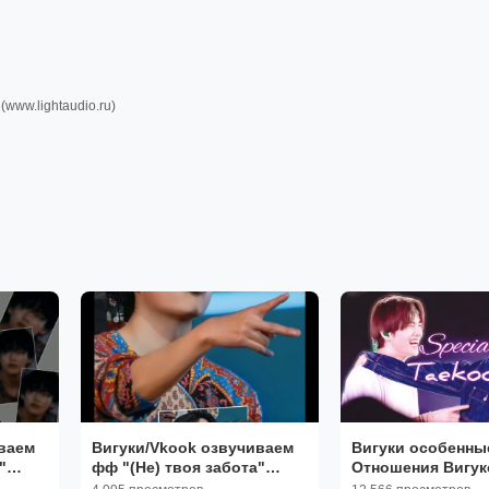
(www.lightaudio.ru)
ваем
Вигуки/Vkook озвучиваем
Вигуки особенны
"
фф "(Не) твоя забота"
Отношения Вигуко
Ami
глава 4 автор Yoon Ami
другу|Вигуки ана