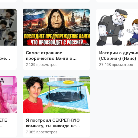
ЗВОНЯТ ПО ТЕЛЕФОНУ
Самое страшное
Истории с друзь
 же
пророчество Ванги о
(Сборник) (Найс)
ор
России оказалось
2 139 просмотров
27 468 просмотров
последним
ЕТЕ
Я построил СЕКРЕТНУЮ
комнату, ты никогда не
найдешь! Стокс Близнецы
7 385 просмотров
Стокс Братья Стокс Твинс