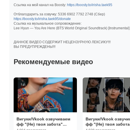
Ссылка на мой канал на Boosty:
https://boosty.to/irisha.taek95
Отблагодарить за озвучку: 5336 6902 7792 2748 (Сбер)
https://boosty.to/irisha.taek95/donate
Ссылка на музыкальное сопровождение:
Lee Hyun — You Are Here (BTS World Original Soundtrack) [Instrumental] 
ДАННОЕ ВИДЕО СОДЕРЖИТ НЕЦЕНЗУРНУЮ ЛЕКСИКУ!!!
ВЫ ПРЕДУПРЕЖДЕНЫ!!!
Рекомендуемые видео
Вигуки/Vkook озвучиваем
Вигуки/Vkook озвучи
фф "(Не) твоя забота"
фф "(Не) твоя забота
глава 6 автор Yoon Ami
глава 2 автор Yoon 