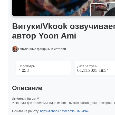
Вигуки/Vkook озвучиваем
автор Yoon Ami
Озвученные фанфики и истории
Просмотры:
Дата загрузки:
4 053
01.11.2023 19:34
Описание
Любимые Вигуки!!!
У Чонгука две проблемы: одна из них - низкая самооценка, а вторая - 
Ссылка на работу:
https://ficbook.net/readfic/10794949