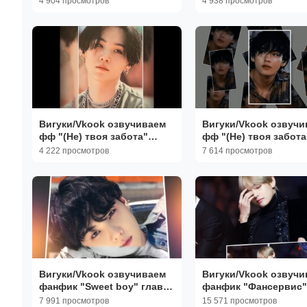
4 904 просмотров
4 938 просмотров
Вигуки/Vkook озвучиваем
Вигуки/Vkook озвучи
фф "(Не) твоя забота"
фф "(Не) твоя забота
глава 15 автор Yoon Ami
глава 1 автор Yoon 
4 222 просмотров
7 614 просмотров
Вигуки/Vkook озвучиваем
Вигуки/Vkook озвучи
фанфик "Sweet boy" глава
фанфик "Фансервис"
26 автор YoonAmi
6-8 автор DuPlessis
7 991 просмотров
15 571 просмотров