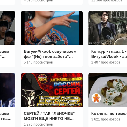
4 095 просмотров
12 566 просмотров
ваем
Вигуки/Vkook озвучиваем
Конкур • глава 1 •
"
фф "(Не) твоя забота"
Вигуки/Vkook • а
Ami
глава 11 автор Yoon Ami
Ost • озвучка фа
5 148 просмотров
2 407 просмотров
ваем
СЕРГЕЙ / ТАК "ЛЕНОЧКЕ"
Котлеты по-гоме
 глава
МОЗГИ ЕЩЕ НИКТО НЕ
3 621 просмотров
ЧЕСАЛ / МОШЕННИКИ
1 276 просмотров