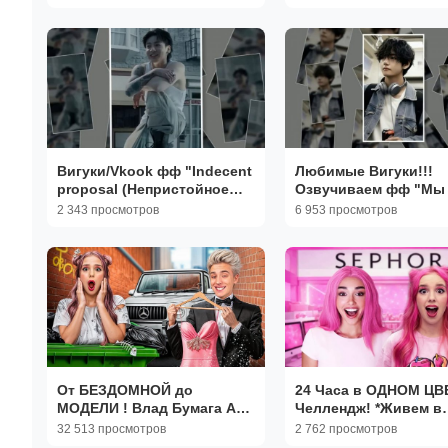
Вигуки/Vkook фф "Indecent
Любимые Вигуки!!!
proposal (Непристойное
Озвучиваем фф "Мы
предложение)" глава 6-7
братья" часть 17 авт
2 343 просмотров
6 953 просмотров
автор He_called_me_wind
Alexandra_Kreuz
От БЕЗДОМНОЙ до
24 Часа в ОДНОМ ЦВ
МОДЕЛИ ! Влад Бумага А4 /
Челлендж! *Живем в
#А4 #Юмор #Детям
РОЗОВОМ* с Кэт!
32 513 просмотров
2 762 просмотров