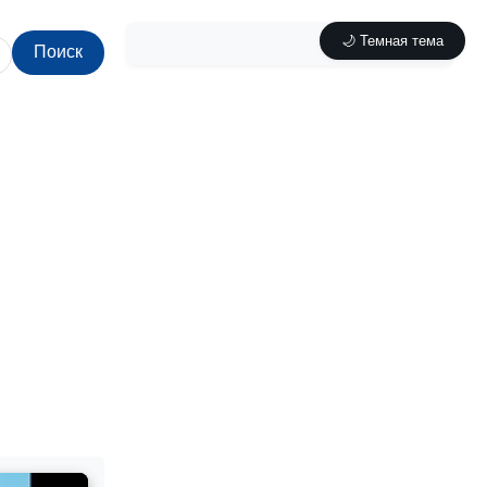
🌙 Темная тема
Поиск