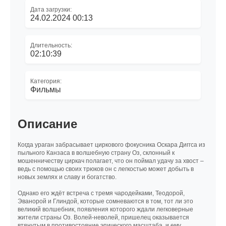
Дата загрузки:
24.02.2024 00:13
Длительность:
02:10:39
Категория:
Фильмы
Описание
Когда ураган забрасывает циркового фокусника Оскара Диггса из
пыльного Канзаса в волшебную страну Оз, склонный к
мошенничеству циркач полагает, что он поймал удачу за хвост –
ведь с помощью своих трюков он с легкостью может добыть в
новых землях и славу и богатство.
Однако его ждёт встреча с тремя чародейками, Теодорой,
Эванорой и Глиндой, которые сомневаются в том, тот ли это
великий волшебник, появления которого ждали легковерные
жители страны Оз. Волей-неволей, пришелец оказывается
втянутым в противостояние эпического масштаба, и ему