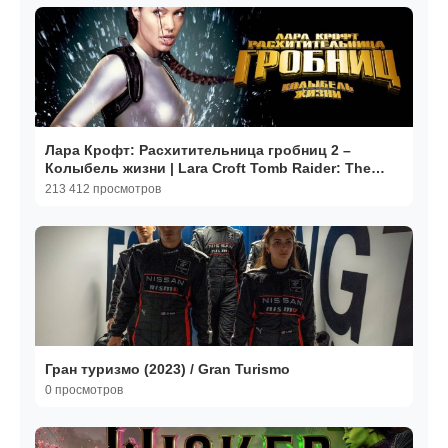
Лара Крофт: Расхитительница гробниц 2 –
Колыбель жизни | Lara Croft Tomb Raider: The
Cradle of 2003
213 412 просмотров
Гран туризмо (2023) / Gran Turismo
0 просмотров