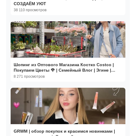
СОЗДАЁМ УЮТ
38 110 просмотров
Шопинг из Оптового Магазина Костко Costco |
Покупаем Цветы 🌹 | Семейный Влог | Эгине |
Heghineh
8 271 просмотров
GRWM | обзор покупок и красимся новинками |