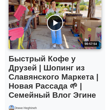
00:57:54
Быстрый Кофе у
Друзей | Шопинг из
Славянского Маркета |
Новая Рассада 🌱 |
Семейный Влог Эгине
Эгине Heghineh