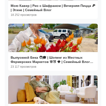
Мою Кавер | Рис с Шафраном | Вечерняя Пицца 🍕
| Эгине | Семейный Влог
18 252 просмотров
Выпускной Бека 🧑🎓 | Шопинг из Местных
Фермерских Маркетов 🌸🍑 🍓 | Семейный Влог
Эгине
23 117 просмотров