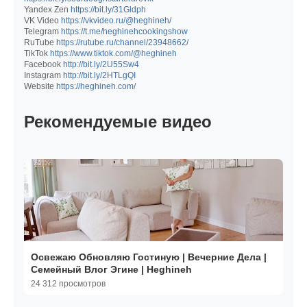
Yandex Zen
https://bit.ly/31Gldph
VK Video
https://vkvideo.ru/@heghineh/
Telegram
https://t.me/heghinehcookingshow
RuTube
https://rutube.ru/channel/23948662/
TikTok
https://www.tiktok.com/@heghineh
Facebook
http://bit.ly/2U55Sw4
Instagram
http://bit.ly/2HTLgQI
Website
https://heghineh.com/
Рекомендуемые видео
Освежаю Обновляю Гостиную | Вечерние Дела |
Семейный Влог Эгине | Heghineh
24 312 просмотров