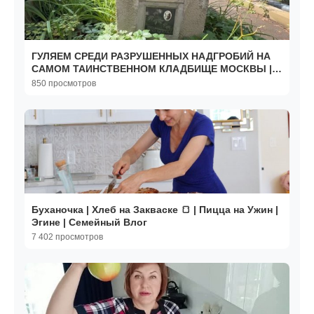
ГУЛЯЕМ СРЕДИ РАЗРУШЕННЫХ НАДГРОБИЙ НА
САМОМ ТАИНСТВЕННОМ КЛАДБИЩЕ МОСКВЫ |
ДОНСКОЕ КЛАДБИЩЕ 08.2026
850 просмотров
Буханочка | Хлеб на Закваске 🍞 | Пицца на Ужин |
Эгине | Семейный Влог
7 402 просмотров