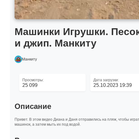
Машинки Игрушки. Песок
и джип. Манкиту
Манкиту
Просмотры:
Дата загрузки:
25 099
25.10.2023 19:39
Описание
Привет. В этом видео Диана и Даня отправились на пляж, чтобы играт
машинок, а затем мыть их под водой.