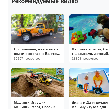
Рекомендуемые видео
Про машины, животных и
Машинки в песке, бас
лодки в зоопарке Бангкока.
с шариками, детский
МанкиТайм в Таиланде.
лабиринт. МанкиТайм
30 307 просмотров
62 858 просмотров
Таиланде
Машинки Игрушки -
Диана и Даня делают
Машинки, Мост, Песок и
Машину - кузов для