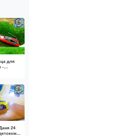
ца для
 -
и
иту
Даня 24
детском