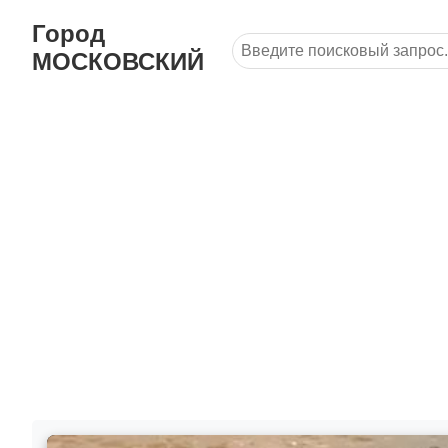
Город
МОСКОВСКИЙ