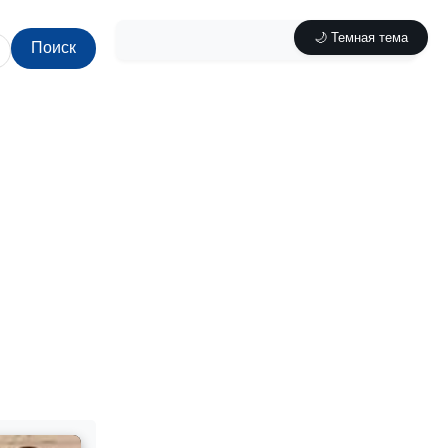
🌙 Темная тема
Поиск