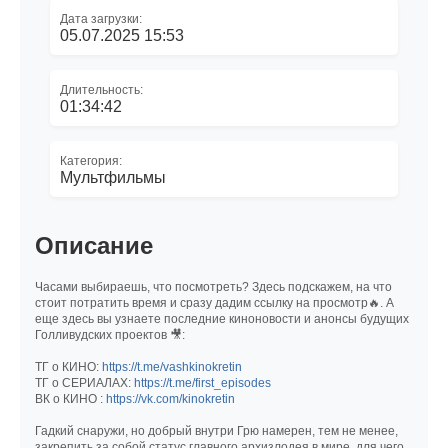
Дата загрузки:
05.07.2025 15:53
Длительность:
01:34:42
Категория:
Мультфильмы
Описание
Часами выбираешь, что посмотреть? Здесь подскажем, на что
стоит потратить время и сразу дадим ссылку на просмотр🔥. А
еще здесь вы узнаете последние киноновости и анонсы будущих
Голливудских проектов 🎥:
ТГ о КИНО:
https://t.me/vashkinokretin
ТГ о СЕРИАЛАХ:
https://t.me/first_episodes
ВК о КИНО :
https://vk.com/kinokretin
Гадкий снаружи, но добрый внутри Грю намерен, тем не менее,
закрепить за собой статус главного архизлодея в мире, для чего