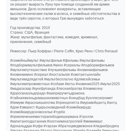
он решает выкрасть Луну при помощи созданной им армии
миньонов. Дело осложняют конкуренты, вставляющие
высокотехнические палки в колеса, и семейные обстоятельства в
виде трёх сироток, о которых Грю вынужден заботиться.
Год производства: 2010
Страна: США, Франция
Жанр: мультфильм, фантастика, комедия, криминал,
приключения, семейный
Режиссер: Пьер Коффан / Pierre Coffin, Крис Рено / Chris Renaud
#семейныймульт #мультфильм #фильмы #мультфильмы
#подборкимультфильмов #кино #сериалы #подборкифильмов
#мультикпутешествие #лучшиефильмы #новинкифильмов
#новинкикино #сериал #ностальгия #смотретьонлайн
#мультикидлядетей #мультбесплатно #длявсейсемьи
#мультикипроживотных #собаки #коты #новинки2025 #мульт2025
#мадагаскар #кунгфупанда #леснаябратва #ловиволну
#дороганаэльдорадо #какприручитьдракона
#тайнаяжизньдомашнихживотных #синдбад #уоллесигромит
#бимуви #краснаяшапочка #принцегипта #муравейцантц #антц
#дом #эверест #царьсновидений #семейкакрудс
#семейкакрудсновоселье #турбо
#приключениямистерапибодиишермана #тролли
#капитанподштанник #охотникинатроллей #миккимаус
#дональддак #гуфи #тарзан #братецмедвежонок #ледиибродяга
#мулан #золушка #балто #русалочка #барби #гадкийя #миньоны