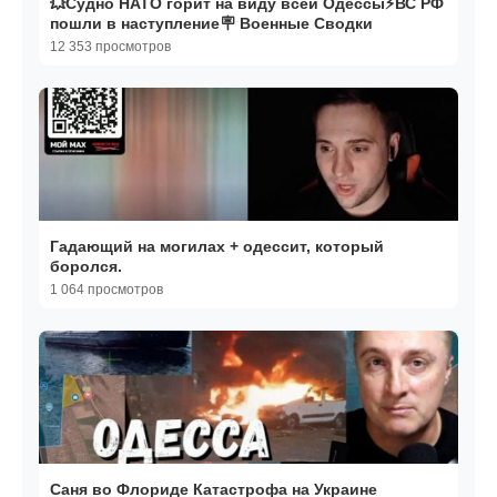
💥Судно НАТО горит на виду всей Одессы⚡ВС РФ
пошли в наступление🪧 Военные Сводки
12 353 просмотров
Гадающий на могилах + одессит, который
боролся.
1 064 просмотров
Саня во Флориде Катастрофа на Украине