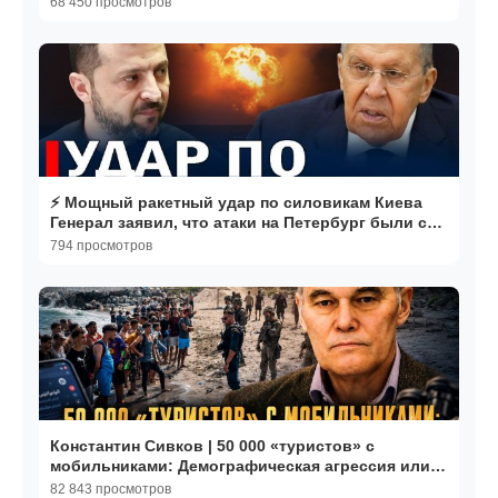
68 450 просмотров
⚡️ Мощный ракетный удар по силовикам Киева
Генерал заявил, что атаки на Петербург были с
Балтии
794 просмотров
Константин Сивков | 50 000 «туристов» с
мобильниками: Демографическая агрессия или
месть Нетаньяху
82 843 просмотров