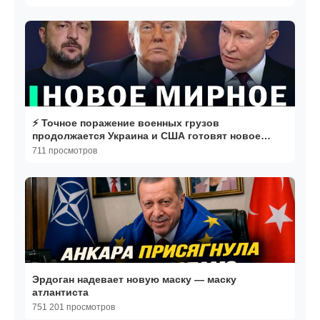
⚡️ Точное поражение военных грузов
продолжается Украина и США готовят новое
предложение
711 просмотров
Эрдоган надевает новую маску — маску
атлантиста
751 201 просмотров