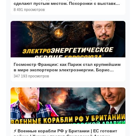
сделают пустым местом. Похоронки с выставки
дронов. 07.08.2026
8 491 просмотров
Госмонстр Франции: как Париж стал крупнейшим
в мире экспортером электроэнергии. Борис
Марцинкевич
347 193 просмотров
⚡️ Военные корабли РФ у Британии | ЕС готовит