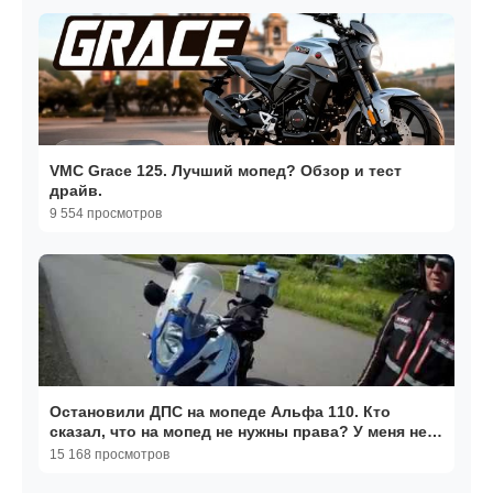
VMC Grace 125. Лучший мопед? Обзор и тест
драйв.
9 554 просмотров
Остановили ДПС на мопеде Альфа 110. Кто
сказал, что на мопед не нужны права? У меня нет
категории А
15 168 просмотров