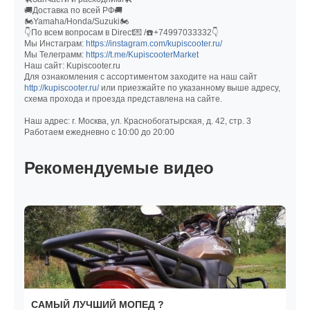
🚚Доставка по всей РФ🚚
🏍Yamaha/Honda/Suzuki🏍
👇По всем вопросам в Direct💌 /☎️+74997033332👇
Мы Инстаграм:
https://instagram.com/kupiscooter.ru/
Мы Телеграмм:
https://t.me/KupiscooterMarket
Наш сайт: Kupiscooter.ru
Для ознакомления с ассортиментом заходите на наш сайт
http://kupiscooter.ru/
или приезжайте по указанному выше адресу,
схема прохода и проезда представлена на сайте.
Наш адрес: г. Москва, ул. Краснобогатырская, д. 42, стр. 3
Работаем ежедневно с 10:00 до 20:00
Рекомендуемые видео
САМЫЙ ЛУЧШИЙ МОПЕД ?