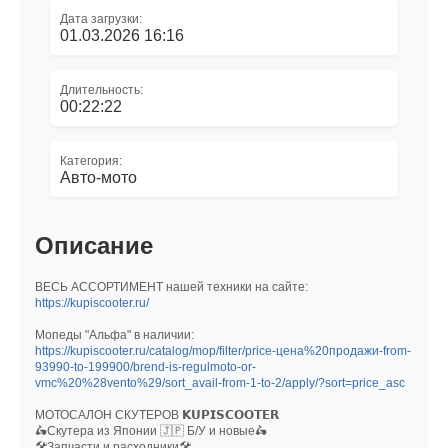
Дата загрузки:
01.03.2026 16:16
Длительность:
00:22:22
Категория:
Авто-мото
Описание
ВЕСЬ АССОРТИМЕНТ нашей техники на сайте:
https://kupiscooter.ru/
Мопеды "Альфа" в наличии:
https://kupiscooter.ru/catalog/mop/filter/price-цена%20продажи-from-
93990-to-199900/brend-is-regulmoto-or-
vmc%20%28vento%29/sort_avail-from-1-to-2/apply/?sort=price_asc
МОТОСАЛОН СКУТЕРОВ 𝗞𝗨𝗣𝗜𝗦𝗖𝗢𝗢𝗧𝗘𝗥
🛵Скутера из Японии 🇯🇵 Б/У и новые🛵
🛠Запчасти и расходники🛠