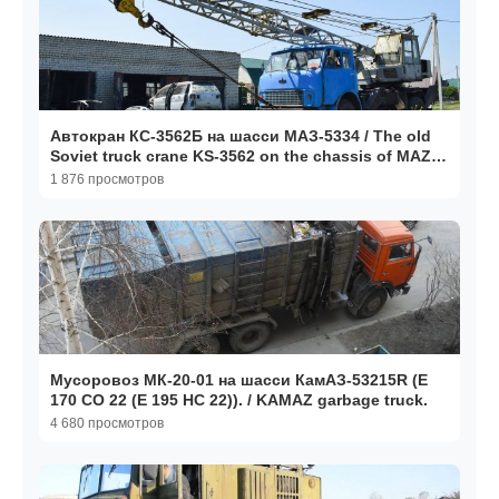
Автокран КС-3562Б на шасси МАЗ-5334 / The old
Soviet truck crane KS-3562 on the chassis of MAZ-
5334
1 876 просмотров
Мусоровоз МК-20-01 на шасси КамАЗ-53215R (Е
170 СО 22 (Е 195 НС 22)). / KAMAZ garbage truck.
4 680 просмотров