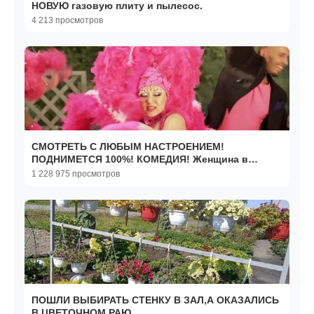
НОВУЮ газовую плиту и пылесос.
4 213 просмотров
СМОТРЕТЬ С ЛЮБЫМ НАСТРОЕНИЕМ!
ПОДНИМЕТСЯ 100%! КОМЕДИЯ! Женщина в
состоянии развода с Будько! Сваты
1 228 975 просмотров
ПОШЛИ ВЫБИРАТЬ СТЕНКУ В ЗАЛ,А ОКАЗАЛИСЬ
В ЦВЕТОЧНОМ РАЮ