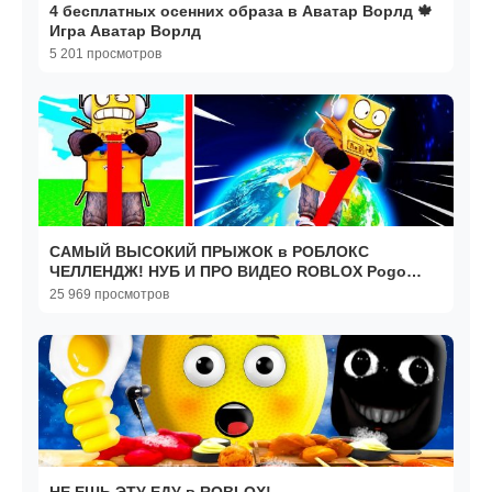
4 бесплатных осенних образа в Аватар Ворлд 🍁
Игра Аватар Ворлд
5 201 просмотров
САМЫЙ ВЫСОКИЙ ПРЫЖОК в РОБЛОКС
ЧЕЛЛЕНДЖ! НУБ И ПРО ВИДЕО ROBLOX Pogo
Simulator
25 969 просмотров