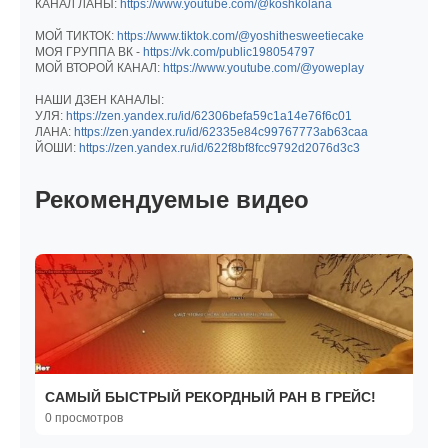
КАНАЛ ЛАНЫ:
https://www.youtube.com/@koshkolana
МОЙ ТИКТОК:
https://www.tiktok.com/@yoshithesweetiecake
МОЯ ГРУППА ВК -
https://vk.com/public198054797
МОЙ ВТОРОЙ КАНАЛ:
https://www.youtube.com/@yoweplay
НАШИ ДЗЕН КАНАЛЫ:
УЛЯ:
https://zen.yandex.ru/id/62306befa59c1a14e76f6c01
ЛАНА:
https://zen.yandex.ru/id/62335e84c99767773ab63caa
ЙОШИ:
https://zen.yandex.ru/id/622f8bf8fcc9792d2076d3c3
Рекомендуемые видео
САМЫЙ БЫСТРЫЙ РЕКОРДНЫЙ РАН В ГРЕЙС!
0 просмотров