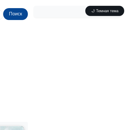
🌙 Темная тема
Поиск