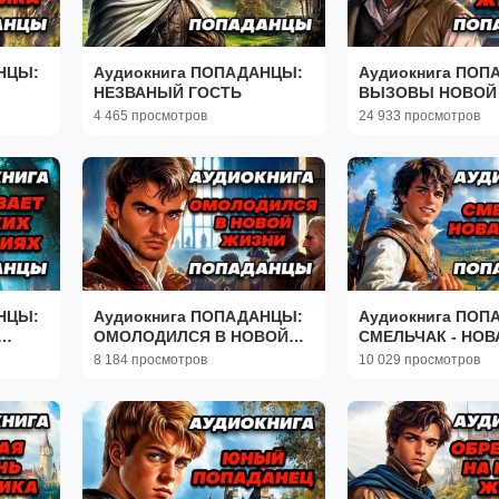
НЦЫ:
Аудиокнига ПОПАДАНЦЫ:
Аудиокнига ПОП
НЕЗВАНЫЙ ГОСТЬ
ВЫЗОВЫ НОВОЙ
4 465 просмотров
24 933 просмотров
НЦЫ:
Аудиокнига ПОПАДАНЦЫ:
Аудиокнига ПОП
ОМОЛОДИЛСЯ В НОВОЙ
СМЕЛЬЧАК - НОВ
ЖИЗНИ
ЖИЗНЬ
8 184 просмотров
10 029 просмотров