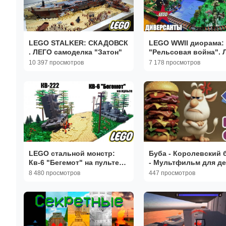
LEGO STALKER: СКАДОВСК
LEGO WWII диорама:
. ЛЕГО самоделка "Затон"
"Рельсовая война". 
железная дорога
10 397 просмотров
7 178 просмотров
LEGO стальной монстр:
Буба - Королевский 
Кв-6 "Бегемот" на пульте
- Мультфильм для де
управления и кв-222. лего
8 480 просмотров
447 просмотров
самоделка