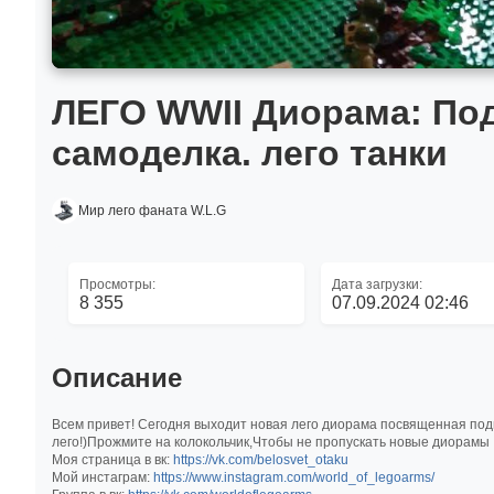
ЛЕГО WWII Диорама: По
самоделка. лего танки
Мир лего фаната W.L.G
Просмотры:
Дата загрузки:
8 355
07.09.2024 02:46
Описание
Всем привет! Сегодня выходит новая лего диорама посвященная подв
лего!)Прожмите на колокольчик,Чтобы не пропускать новые диорамы 
Моя страница в вк:
https://vk.com/belosvet_otaku
Мой инстаграм:
https://www.instagram.com/world_of_legoarms/