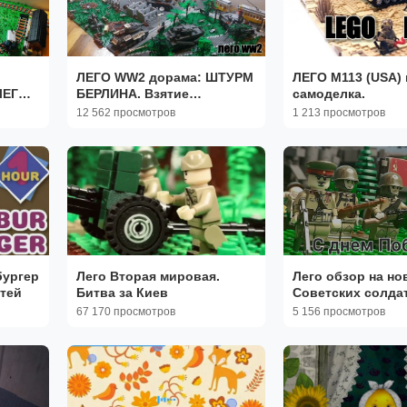
ЛЕГО WW2 дорама: ШТУРМ
ЛЕГО М113 (USA) военная
ЛЕГО
БЕРЛИНА. Взятие
самоделка.
Рейхстага. ЛЕГО День
12 562 просмотров
1 213 просмотров
победы!
бургер
Лего Вторая мировая.
Лего обзор на но
тей
Битва за Киев
Советских солдат
дня Победы ( 80 
67 170 просмотров
5 156 просмотров
Победы )