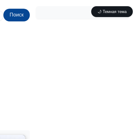
🌙 Темная тема
Поиск