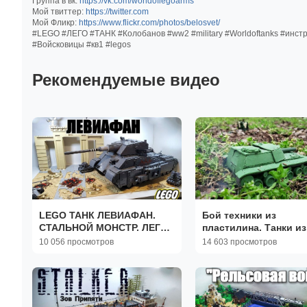
Группа в вк:
https://vk.com/worldoflegoarms
Мой твиттер:
https://twitter.com
Мой Фликр:
https://www.flickr.com/photos/belosvet/
#LEGO #ЛЕГО #ТАНК #Колобанов #ww2 #military #Worldoftanks #инст
#Войсковицы #кв1 #legos
Рекомендуемые видео
LEGO ТАНК ЛЕВИАФАН.
Бой техники из
СТАЛЬНОЙ МОНСТР. ЛЕГО
пластилина. Танки из
самоделка
пластилина.
10 056 просмотров
14 603 просмотров