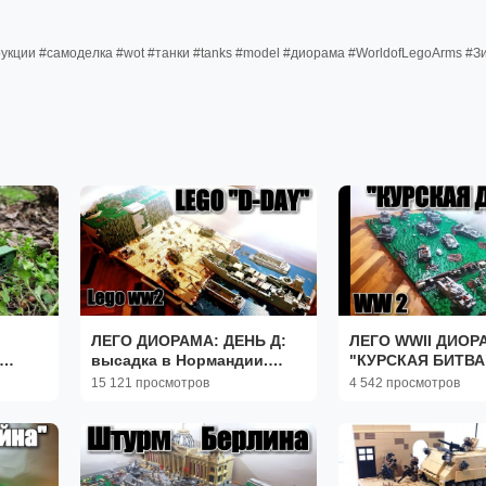
рукции #самоделка #wot #танки #tanks #model #диорама #WorldofLegoArms #З
ЛЕГО ДИОРАМА: ДЕНЬ Д:
ЛЕГО WWII ДИОР
высадка в Нормандии.
"КУРСКАЯ БИТВА
ЛЕГО самоделка
(Курская дуга). ЛЕГО
15 121 просмотров
4 542 просмотров
самоделка.