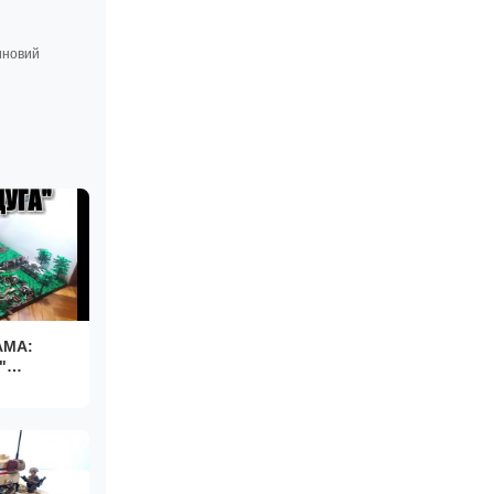
иновий
АМА:
"