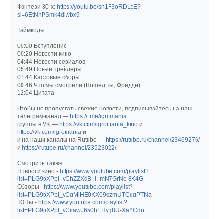
Фэнтези 80-х:
https://youtu.be/sn1F3oRDLcE?
si=6EtNnPSmk4dlwbx9
Таймкоды:
00:00 Вступление
00:20 Новости кино
04:44 Новости сериалов
05:49 Новые трейлеры
07:44 Кассовые сборы
09:46 Что мы смотрели (Пошел ты, Фредди)
12:04 Цитата
Чтобы не пропускать свежие новости, подписывайтесь на наш
телеграм-канал —
https://t.me/igromania
группы в VK —
https://vk.com/igromania_kino
и
https://vk.com/igromania
и
и на наши каналы на Rutube —
https://rutube.ru/channel/23469276/
и
https://rutube.ru/channel/23523022/
Смотрите также:
Новости кино -
https://www.youtube.com/playlist?
list=PLG9pXPpI_vChZZXdB_l_mN7GrNc-8K4G-
Обзоры -
https://www.youtube.com/playlist?
list=PLG9pXPpI_vCgMjHE0KX09gzmUTCgqPTNa
ТОПы -
https://www.youtube.com/playlist?
list=PLG9pXPpI_vCiiawJ650hEHyg8U-XaYCdn