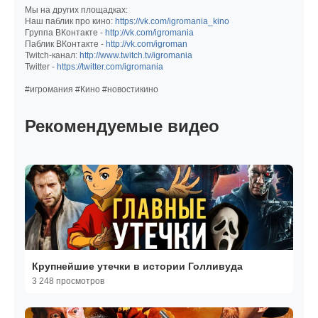
Мы на других площадках:
Наш паблик про кино:
https://vk.com/igromania_kino
Группа ВКонтакте -
http://vk.com/igromania
Паблик ВКонтакте -
http://vk.com/igroman
Twitch-канал:
http://www.twitch.tv/igromania
Twitter -
https://twitter.com/igromania
#игромания #Кино #новостикино
Рекомендуемые видео
Крупнейшие утечки в истории Голливуда
3 248 просмотров