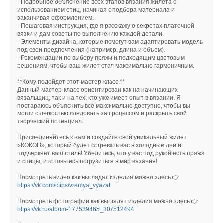
- Подробное объяснение всех этапов вязания жилета с
использованием спиц, начиная с подбора материала и
заканчивая оформлением.
- Пошаговая инструкция, где я расскажу о секретах платочной
вязки и дам советы по выполнению каждой детали.
- Элементы дизайна, которые помогут вам адаптировать модель
под свои предпочтения (например, длина и объем).
- Рекомендации по выбору пряжи и подходящим цветовым
решениям, чтобы ваш жилет стал максимально гармоничным.
**Кому подойдет этот мастер-класс:**
Данный мастер-класс ориентирован как на начинающих
вязальщиц, так и на тех, кто уже имеет опыт в вязании. Я
постараюсь объяснить всё максимально доступно, чтобы вы
могли с легкостью следовать за процессом и раскрыть свой
творческий потенциал.
Присоединяйтесь к нам и создайте свой уникальный жилет
«КОКОН», который будет согревать вас в холодные дни и
подчеркнет ваш стиль! Убедитесь, что у вас под рукой есть пряжа
и спицы, и готовьтесь погрузиться в мир вязания!
Посмотреть видео как выглядят изделия можно здесь 👉
https://vk.com/clips/vremya_vyazat
Посмотреть фотографии как выглядят изделия можно здесь 👉
https://vk.ru/album-177539465_307512494