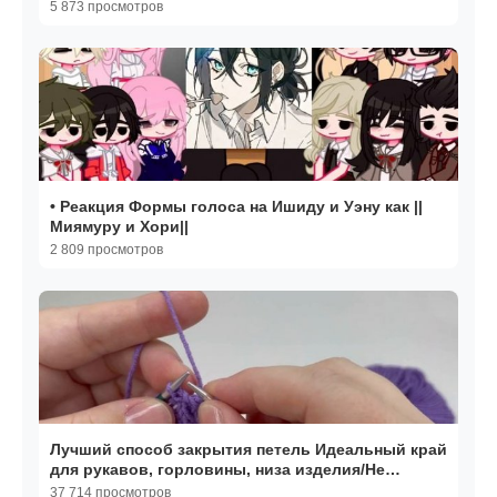
5 873 просмотров
• Реакция Формы голоса на Ишиду и Уэну как ||
Миямуру и Хори||
2 809 просмотров
Лучший способ закрытия петель Идеальный край
для рукавов, горловины, низа изделия/Не
закручивается
37 714 просмотров