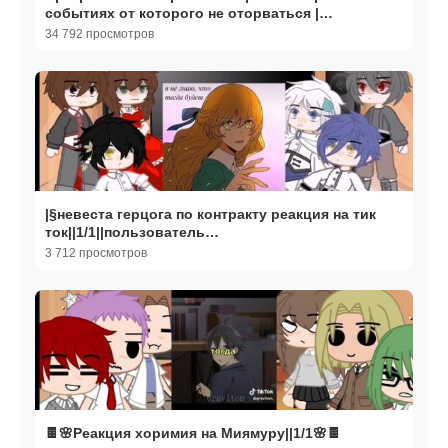
событиях от которого не оторваться |
Исторический | Фильм
34 792 просмотров
|§невеста герцога по контракту реакция на тик
ток||1/1||пользователь
SME,пожалуста,успокойтесь уже|
3 712 просмотров
🍫🌸Реакция хоримия на Миямуру||1/1🌸🍫