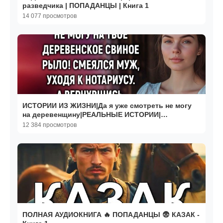
разведчика | ПОПАДАНЦЫ | Книга 1
14 077 просмотров
ИСТОРИИ ИЗ ЖИЗНИ|Да я уже смотреть не могу
на деревенщину|РЕАЛЬНЫЕ ИСТОРИИ|
ЖИЗНЕННЫЕ ИСТОРИИ
12 384 просмотров
ПОЛНАЯ АУДИОКНИГА 🔥 ПОПАДАНЦЫ 😨 КАЗАК -