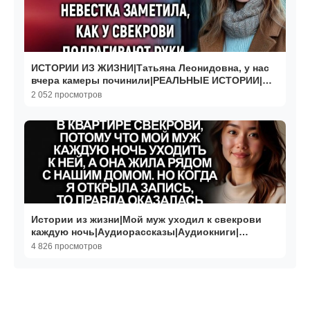
ИСТОРИИ ИЗ ЖИЗНИ|Татьяна Леонидовна, у нас
вчера камеры починили|РЕАЛЬНЫЕ ИСТОРИИ|
ЖИЗНЕННЫЕ ИСТОРИИ
2 052 просмотров
Истории из жизни|Мой муж уходил к свекрови
каждую ночь|Аудиорассказы|Аудиокниги|
Реальные истории
4 826 просмотров